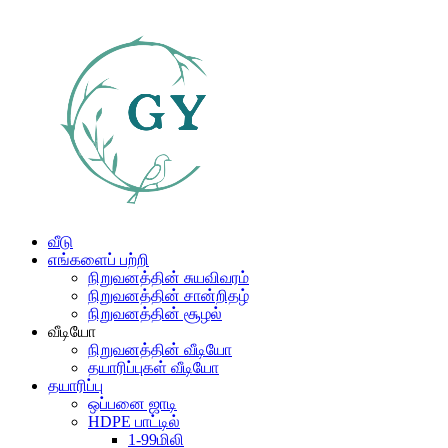
வீடு
எங்களைப் பற்றி
நிறுவனத்தின் சுயவிவரம்
நிறுவனத்தின் சான்றிதழ்
நிறுவனத்தின் சூழல்
வீடியோ
நிறுவனத்தின் வீடியோ
தயாரிப்புகள் வீடியோ
தயாரிப்பு
ஒப்பனை ஜாடி
HDPE பாட்டில்
1-99மிலி