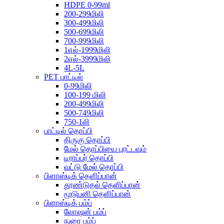
HDPE 0-99ml
200-299மிலி
300-499மிலி
500-699மிலி
700-999மிலி
1எல்-1999மிலி
2எல்-3999மிலி
4L-5L
PET பாட்டில்
0-99மிலி
100-199 மிலி
200-499மிலி
500-749மிலி
750-1லி
பாட்டில் தொப்பி
திருகு தொப்பி
மேல் தொப்பியை புரட்டவும்
டிராப்பர் தொப்பி
வட்டு மேல் தொப்பி
பிளாஸ்டிக் தெளிப்பான்
தூண்டுதல் தெளிப்பான்
மூடுபனி தெளிப்பான்
பிளாஸ்டிக் பம்ப்
லோஷன் பம்ப்
நுரை பம்ப்