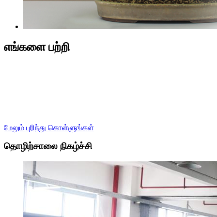
எங்களை பற்றி
Zhongshan Huangpu Guoyu பிளாஸ்டிக் பொருட்கள் தொழிற்சாலை
என்பது அழகுசாதனப் பொருட்கள், தொழில்துறை, மின்சார
பாகங்கள், ஊதுபத்தி பொம்மைகள், வளர்ச்சி, வடிவமைப்பு மற்றும்
விற்பனையை ஒருங்கிணைக்கும் தினசரி பயன்படுத்தப்படும்
பொருட்கள் ஆகியவற்றிற்கான பிளாஸ்டிக் கொள்கலன்களை
தயாரிப்பதாகும். தலை மற்றும் பிற பிளாஸ்டிக் பொருட்கள்.
மேலும் புரிந்து கொள்ளுங்கள்
தொழிற்சாலை நிகழ்ச்சி