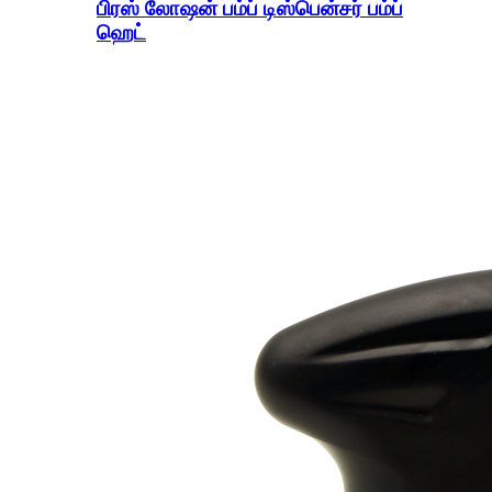
பிரஸ் லோஷன் பம்ப் டிஸ்பென்சர் பம்ப்
ஹெட்