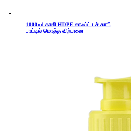
1000ml காலி HDPE சாஃப்ட் டச் காபி
பாட்டில் மொத்த விற்பனை