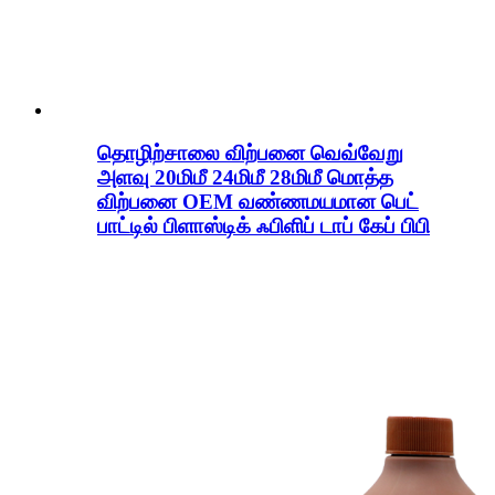
தொழிற்சாலை விற்பனை வெவ்வேறு
அளவு 20மிமீ 24மிமீ 28மிமீ மொத்த
விற்பனை OEM வண்ணமயமான பெட்
பாட்டில் பிளாஸ்டிக் ஃபிளிப் டாப் கேப் பிபி