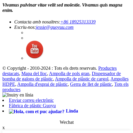
Vivamus pulvinar vitae velit sed molestie. Vivamus quis magna
enim.
Contacta amb nosaltres:
+86 18925313339
Escriu-nos:
jessie@guoyuu.com
© Copyright - 2010-2024 : Tots els drets reservats.
Productes
destacats
,
Mapa del lloc
,
Ampolla de pols gran
,
Dispensador de
bomba de galons de plàstic
,
Ampolla de plàstic de cargol
,
Ampolles
HDPE
,
Ampolla d'esprai de plàstic
,
Gerra de llet de plàstic
,
Tots els
productes
Enviar correu electrònic
Fàbrica de plàstic Guoyu
Linda
Wechat
x