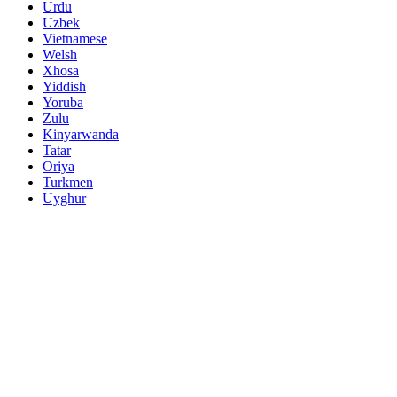
Urdu
Uzbek
Vietnamese
Welsh
Xhosa
Yiddish
Yoruba
Zulu
Kinyarwanda
Tatar
Oriya
Turkmen
Uyghur