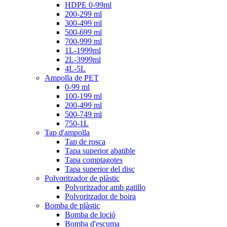
HDPE 0-99ml
200-299 ml
300-499 ml
500-699 ml
700-999 ml
1L-1999ml
2L-3999ml
4L-5L
Ampolla de PET
0-99 ml
100-199 ml
200-499 ml
500-749 ml
750-1L
Tap d'ampolla
Tap de rosca
Tapa superior abatible
Tapa comptagotes
Tapa superior del disc
Polvoritzador de plàstic
Polvoritzador amb gatillo
Polvoritzador de boira
Bomba de plàstic
Bomba de loció
Bomba d'escuma