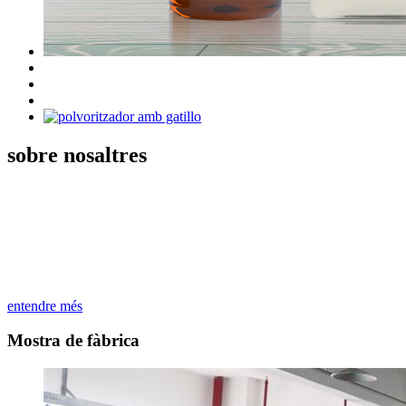
sobre nosaltres
Zhongshan Huangpu Guoyu Plastic Products Factory és una
fabricació d'envasos de plàstic per a cosmètics, indústria, accessoris
elèctrics, joguines modelades per bufat, productes d'ús diari que
integren desenvolupament, disseny i venda. Utilitzem principalment
material de PE per produir recipients de plàstic, taps d'ampolles,
bombes. cap i altres productes de plàstic.
entendre més
Mostra de fàbrica