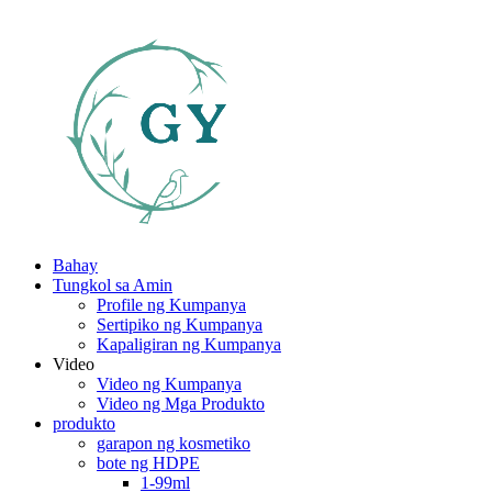
Bahay
Tungkol sa Amin
Profile ng Kumpanya
Sertipiko ng Kumpanya
Kapaligiran ng Kumpanya
Video
Video ng Kumpanya
Video ng Mga Produkto
produkto
garapon ng kosmetiko
bote ng HDPE
1-99ml