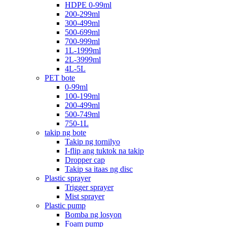
HDPE 0-99ml
200-299ml
300-499ml
500-699ml
700-999ml
1L-1999ml
2L-3999ml
4L-5L
PET bote
0-99ml
100-199ml
200-499ml
500-749ml
750-1L
takip ng bote
Takip ng tornilyo
I-flip ang tuktok na takip
Dropper cap
Takip sa itaas ng disc
Plastic sprayer
Trigger sprayer
Mist sprayer
Plastic pump
Bomba ng losyon
Foam pump