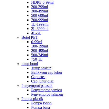
HDPE 0-99ml
200-299ml
300-499ml
500-699ml
700-999ml
1L-1999ml
2L-3999ml
4L-5L
Botol PET
0-99ml
100-199ml
200-499ml
500-749ml
750-1L
tutup botol
Tutup sekrup
Balikkeun cap luhur
Cap tetes
Cap luhur disc
Penyemprot palastik
Penyemprot pemicu
Penyemprot halimun
Pompa plastik
Pompa lotion
Pompa busa