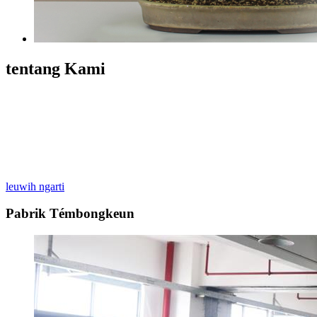
tentang Kami
Zhongshan Huangpu Guoyu Produk Plastik Pabrik nyaéta pabrik
wadah plastik pikeun kosmétik, industri, asesoris listrik, Toys niup-
diwangun, barang sapopoé-dipaké ngahijikeun ngembangkeun,
desain jeung sale.We utamana ngagunakeun bahan pe keur
ngahasilkeun wadah plastik, cap botol, pompa. sirah jeung produk
plastik lianna.
leuwih ngarti
Pabrik Témbongkeun