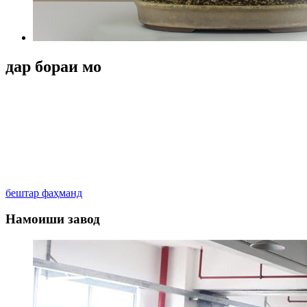
дар бораи мо
Фабрикаи маҳсулоти пластикии Zhongshan Huangpu Guoyu як
истеҳсоли зарфҳои пластикӣ барои косметика, саноат,
лавозимоти барқӣ, бозичаҳои қолабӣ, молҳои ҳамарӯза
истифодашаванда мебошад, ки таҳия, тарроҳӣ ва фурӯшро
муттаҳид мекунад. Мо асосан маводи PE-ро барои истеҳсоли
зарфҳои пластикӣ, сарпӯши шиша, насос истифода мебарем.
сари ва дигар маснуоти пластмасса.
бештар фаҳманд
Намоиши завод