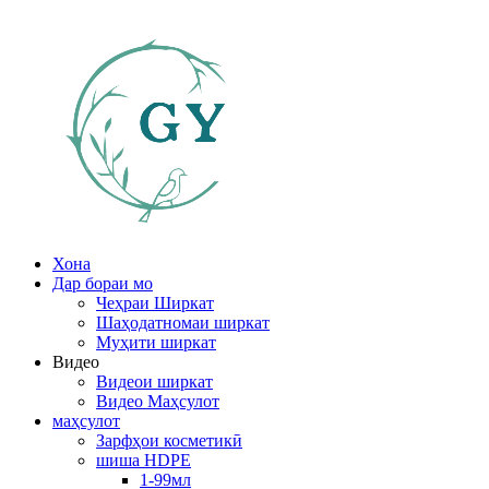
Хона
Дар бораи мо
Чеҳраи Ширкат
Шаҳодатномаи ширкат
Муҳити ширкат
Видео
Видеои ширкат
Видео Маҳсулот
маҳсулот
Зарфҳои косметикӣ
шиша HDPE
1-99мл