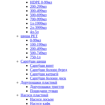
HDPE 0-99мл
200-299мл
300-499мл
500-699мл
700-999мл
1л-1999мл
2л-3999мл
4л-5л
шиша PET
0-99мл
100-199мл
200-499мл
500-749мл
750-1л
Сарпӯши шиша
Сарпӯши винт
Сарпӯши болоро буред
Сарпӯши қатрагӣ
Сарпӯши болоии диск
Дорупошаки пластикӣ
Дорупошаки триггер
Пошидани туман
Насоси пластикӣ
Насоси лосьон
Насоси кафк