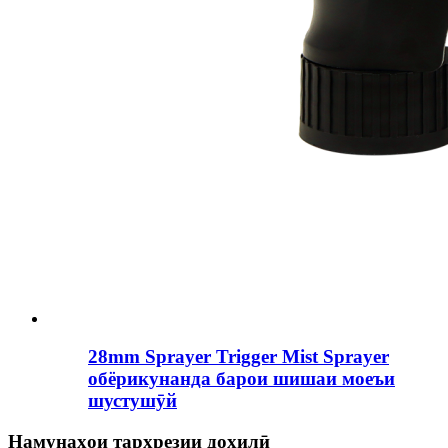
28mm Sprayer Trigger Mist Sprayer
обёрикунанда барои шишаи моеъи
шустушӯй
Намунаҳои тарҳрезии дохилӣ