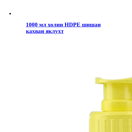
1000 мл холии HDPE шишаи
қаҳваи яклухт