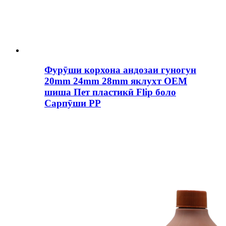
Фурӯши корхона андозаи гуногун
20mm 24mm 28mm яклухт OEM
шиша Пет пластикӣ Flip боло
Сарпӯши PP