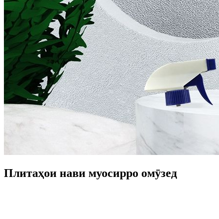
Плитаҳои нави муосирро омӯзед