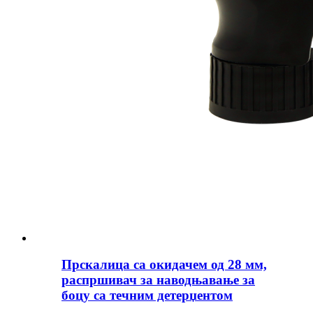
Прскалица са окидачем од 28 мм,
распршивач за наводњавање за
боцу са течним детерџентом