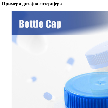
Примери дизајна ентеријера