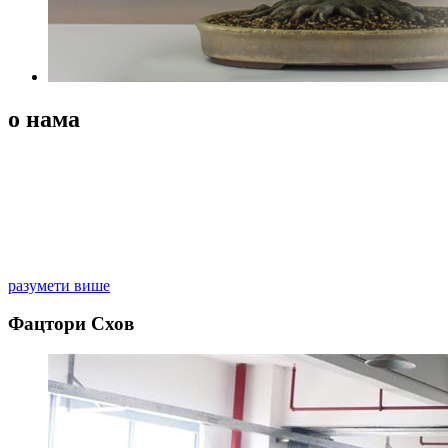
о нама
Фабрика пластичних производа Зхонгсхан Хуангпу Гуоиу је
производња пластичних контејнера за козметику, индустрију,
електричне додатке, играчке дуване, свакодневну робу која
интегрише развој, дизајн и продају. Углавном користимо ПЕ
материјал за производњу пластичних посуда, чепова за флаше,
пумпе главе и других пластичних производа.
разумети више
Фацтори Схов