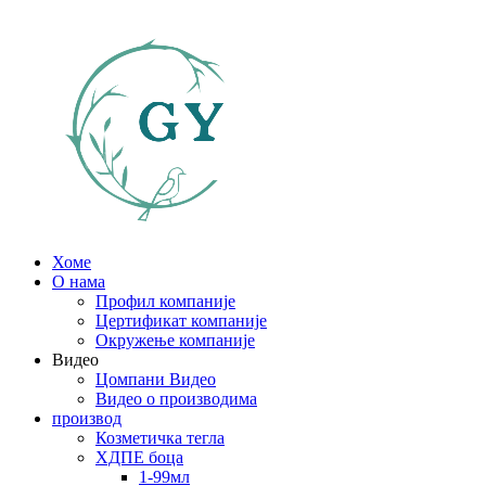
Хоме
О нама
Профил компаније
Цертификат компаније
Окружење компаније
Видео
Цомпани Видео
Видео о производима
производ
Козметичка тегла
ХДПЕ боца
1-99мл