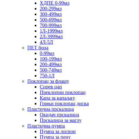
ХДПЕ 0-99мл
200-299мл
300-499мл
500-699мл
700-999мл
1Л-1999мл
2Л-3999мл
4Л-5Л
ПЕТ боца
0-99мл
100-199мл
200-499мл
500-749мл
750-1Л
Поклопац за флашу
Сцрев цап
Преклопни поклопац
Капа за капаљку
Горњи поклопац диска
Пластична прскалица
Окидач прскалица
Прскалица за маглу
Пластична пумпа
Пумпа за лосион
Пумпа за пену