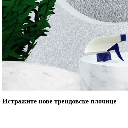
Истражите нове трендовске плочице