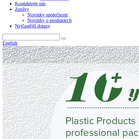
Kontaktujte nás
Zprávy
Novinky společnosti
Novinky o produktech
Nejčastější dotazy
English