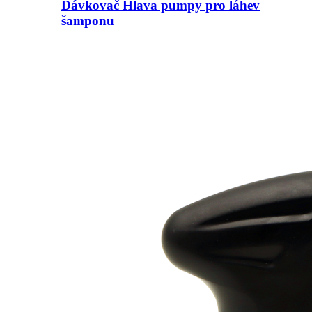
Dávkovač Hlava pumpy pro láhev
šamponu