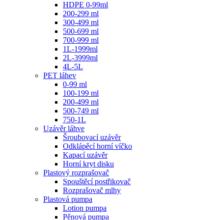
HDPE 0-99ml
200-299 ml
300-499 ml
500-699 ml
700-999 ml
1L-1999ml
2L-3999ml
4L-5L
PET láhev
0-99 ml
100-199 ml
200-499 ml
500-749 ml
750-1L
Uzávěr láhve
Šroubovací uzávěr
Odklápěcí horní víčko
Kapací uzávěr
Horní kryt disku
Plastový rozprašovač
Spouštěcí postřikovač
Rozprašovač mlhy
Plastová pumpa
Lotion pumpa
Pěnová pumpa