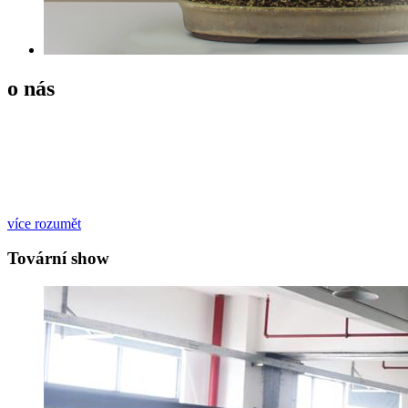
o nás
Zhongshan Huangpu Guoyu Plastic Products Factory je výroba
plastových nádob pro kosmetiku, průmysl, elektrické příslušenství,
vyfukované hračky, zboží denní potřeby integrující vývoj, design a
prodej. Materiál PE používáme hlavně k výrobě plastových nádob,
uzávěrů lahví, pumpy hlavy a dalších plastových výrobků.
více rozumět
Tovární show