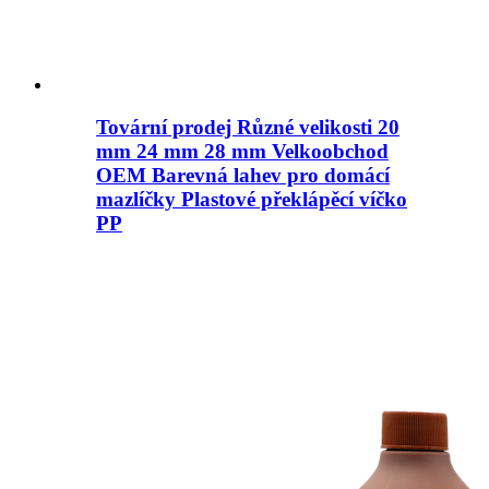
Tovární prodej Různé velikosti 20
mm 24 mm 28 mm Velkoobchod
OEM Barevná lahev pro domácí
mazlíčky Plastové překlápěcí víčko
PP