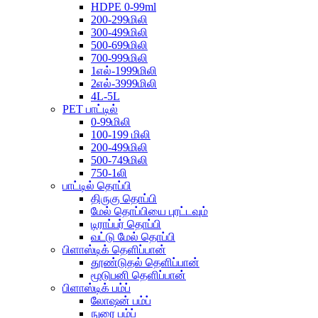
HDPE 0-99ml
200-299மிலி
300-499மிலி
500-699மிலி
700-999மிலி
1எல்-1999மிலி
2எல்-3999மிலி
4L-5L
PET பாட்டில்
0-99மிலி
100-199 மிலி
200-499மிலி
500-749மிலி
750-1லி
பாட்டில் தொப்பி
திருகு தொப்பி
மேல் தொப்பியை புரட்டவும்
டிராப்பர் தொப்பி
வட்டு மேல் தொப்பி
பிளாஸ்டிக் தெளிப்பான்
தூண்டுதல் தெளிப்பான்
மூடுபனி தெளிப்பான்
பிளாஸ்டிக் பம்ப்
லோஷன் பம்ப்
நுரை பம்ப்