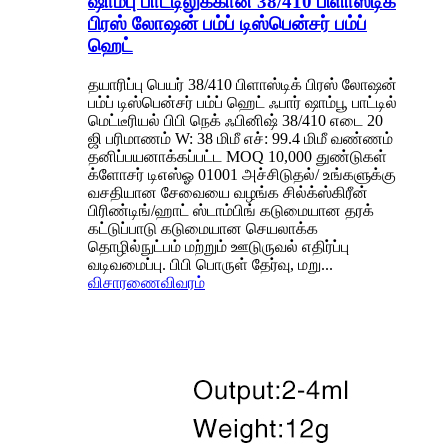
ஷாம்பு பாட்டிலுக்கான 38/410 பிளாஸ்டிக்
பிரஸ் லோஷன் பம்ப் டிஸ்பென்சர் பம்ப்
ஹெட்
தயாரிப்பு பெயர் 38/410 பிளாஸ்டிக் பிரஸ் லோஷன்
பம்ப் டிஸ்பென்சர் பம்ப் ஹெட் ஃபார் ஷாம்பூ பாட்டில்
மெட்டீரியல் பிபி நெக் ஃபினிஷ் 38/410 எடை 20
ஜி பரிமாணம் W: 38 மிமீ எச்: 99.4 மிமீ வண்ணம்
தனிப்பயனாக்கப்பட்ட MOQ 10,000 துண்டுகள்
க்ளோசர் டிஎஸ்ஓ 01001 அச்சிடுதல்/ உங்களுக்கு
வசதியான சேவையை வழங்க சில்க்ஸ்கிரீன்
பிரிண்டிங்/ஹாட் ஸ்டாம்பிங் கடுமையான தரக்
கட்டுப்பாடு கடுமையான செயலாக்க
தொழில்நுட்பம் மற்றும் ஊடுருவல் எதிர்ப்பு
வடிவமைப்பு. பிபி பொருள் தேர்வு, மறு...
விசாரணை
விவரம்