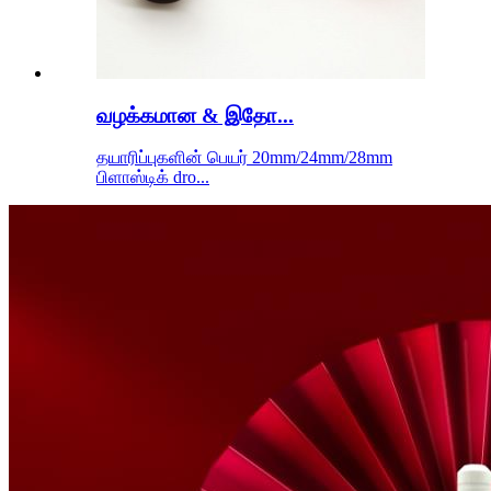
வழக்கமான & இதோ...
தயாரிப்புகளின் பெயர் 20mm/24mm/28mm
பிளாஸ்டிக் dro...