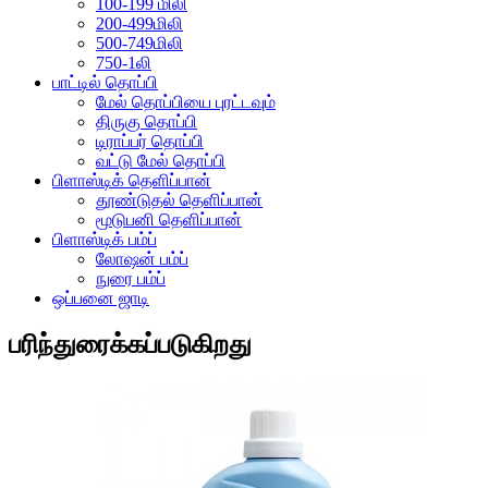
100-199 மிலி
200-499மிலி
500-749மிலி
750-1லி
பாட்டில் தொப்பி
மேல் தொப்பியை புரட்டவும்
திருகு தொப்பி
டிராப்பர் தொப்பி
வட்டு மேல் தொப்பி
பிளாஸ்டிக் தெளிப்பான்
தூண்டுதல் தெளிப்பான்
மூடுபனி தெளிப்பான்
பிளாஸ்டிக் பம்ப்
லோஷன் பம்ப்
நுரை பம்ப்
ஒப்பனை ஜாடி
பரிந்துரைக்கப்படுகிறது