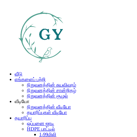
வீடு
எங்களைப் பற்றி
நிறுவனத்தின் சுயவிவரம்
நிறுவனத்தின் சான்றிதழ்
நிறுவனத்தின் சூழல்
வீடியோ
நிறுவனத்தின் வீடியோ
தயாரிப்புகள் வீடியோ
தயாரிப்பு
ஒப்பனை ஜாடி
HDPE பாட்டில்
1-99மிலி