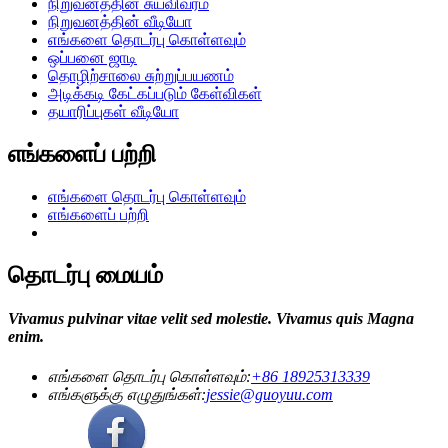
நிறுவனத்தின் சுயவிவரம்
நிறுவனத்தின் வீடியோ
எங்களை தொடர்பு கொள்ளவும்
ஒப்பனை ஜாடி
தொழிற்சாலை சுற்றுப்பயணம்
அடிக்கடி கேட்கப்படும் கேள்விகள்
தயாரிப்புகள் வீடியோ
எங்களைப் பற்றி
எங்களை தொடர்பு கொள்ளவும்
எங்களைப் பற்றி
தொடர்பு மையம்
Vivamus pulvinar vitae velit sed molestie. Vivamus quis Magna
enim.
எங்களை தொடர்பு கொள்ளவும்:
+86 18925313339
எங்களுக்கு எழுதுங்கள்:
jessie@guoyuu.com