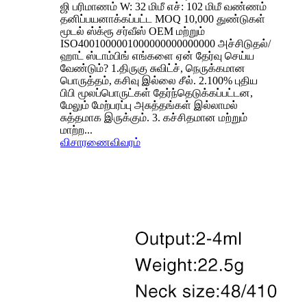
ஜி பரிமாணம் W: 32 மிமீ எச்: 102 மிமீ வண்ணம்
தனிப்பயனாக்கப்பட்ட MOQ 10,000 துண்டுகள்
மூடல் ஸ்க்ரூ சர்வீஸ் OEM மற்றும்
ISO4001000001000000000000000 அச்சிடுதல்/
ஹாட் ஸ்டாம்பிங் எங்களை ஏன் தேர்வு செய்ய
வேண்டும்? 1.திருகு சுவிட்ச், நெருக்கமான
பொருத்தம், கசிவு இல்லை சீல். 2.100% புதிய
பிபி மூலப்பொருட்கள் தேர்ந்தெடுக்கப்பட்டன,
மேலும் மேற்பரப்பு அசுத்தங்கள் இல்லாமல்
சுத்தமாக இருக்கும். 3. கச்சிதமான மற்றும்
மாற்ற...
விசாரணை
விவரம்