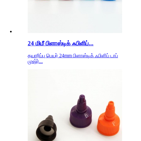
24 மிமீ பிளாஸ்டிக் ஃபிளிப்...
தயாரிப்பு பெயர் 24mm பிளாஸ்டிக் ஃபிளிப் டாப்
முஷ்ர்...