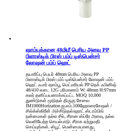
ஷாம்புக்கான 48மிமீ பெரிய அளவு PP
பிளாஸ்டிக் பிரஸ் பம்ப் டிஸ்பென்சர்
லோஷன் பம்ப் ஹெட்
தயாரிப்பு பெயர் 48mm பெரிய அளவு PP
பிளாஸ்டிக் பிரஸ் பம்ப் டிஸ்பென்சர் லோஷன் பம்ப்
ஹெட் ஃபார் ஷாம்பூ மெட்டீரியல் PP நெக் ஃபினிஷ்
48/410 எடை 12G பரிமாணம் W: 48mm H:97mm
கலர் தனிப்பயனாக்கப்பட்ட MOQ 10,000
துண்டுகள் மூடுதல் திருகு சேவை
IM1000Horization ஐ.எம்.100ஹோரைசேஷன் /
சில்க்ஸ்கிரீன் அச்சிடுதல்/ஹாட் ஸ்டாம்பிங்
நன்மைகள் நல்ல சீல், சீரான ஸ்ப்ரே அளவு, நல்ல
வெளியேற்ற செயல்பாடு. சீராக ஏற்றுமதி
செய்யுங்கள். ஸ்பூட் மென்மையானது,