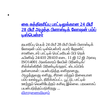
கை சுத்திகரிப்பு பாட்டிலுக்கான 24 மிமீ
28 மிமீ அழுத்த பிளாஸ்டிக் லோஷன் பம்ப்
டிஸ்பென்சர்
தயாரிப்பு பெயர் 24 மிமீ 28 மிமீ பிரஸ் பிளாஸ்டிக்
லோஷன் பம்ப் டிஸ்பென்சர் ஃபார் ஹேண்ட்
சானிடைசர் பாட்டில் மெட்டீரியல் பிபி நெக்
ஃபினிஷ் 24/410 28/410 எடை 11 ஜி 12 ஜி அளவு
ISO14001 அலங்காரம் லேபிள் பிரிண்டிங்/
சில்க்ஸ்கிரீன் பிரிண்டிங்/ஹாட் ஸ்டாம்பிங்
நன்மைகள்: பயன்படுத்த எளிதானது,
அழுத்துவது எளிது, சீரான மற்றும் நிலையான
பம்ப் வால்யூம், திரிக்கப்பட்ட பூட்டு, பாட்டில்
ஊற்றும் வெளியேற்றம் கசிவு இல்லை. பரவலாகப்
பயன்படுத்தப்படுகிறது ...
விசாரணை
விவரம்