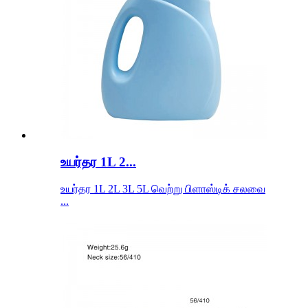
உயர்தர 1L 2...
உயர்தர 1L 2L 3L 5L வெற்று பிளாஸ்டிக் சலவை
...