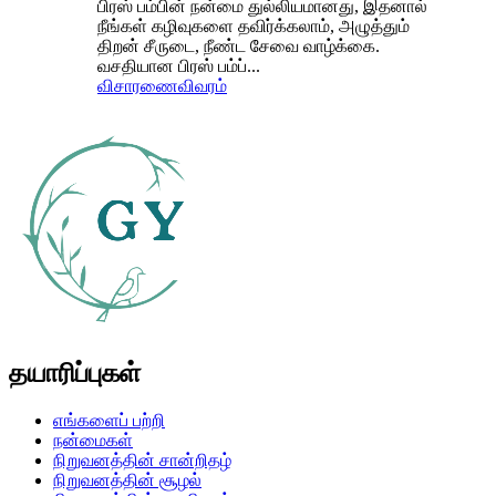
பிரஸ் பம்பின் நன்மை துல்லியமானது, இதனால்
நீங்கள் கழிவுகளை தவிர்க்கலாம், அழுத்தும்
திறன் சீருடை, நீண்ட சேவை வாழ்க்கை.
வசதியான பிரஸ் பம்ப்...
விசாரணை
விவரம்
தயாரிப்புகள்
எங்களைப் பற்றி
நன்மைகள்
நிறுவனத்தின் சான்றிதழ்
நிறுவனத்தின் சூழல்