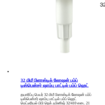
32 மிமீ பிளாஸ்டிக் லோஷன் பம்ப்
டிஸ்பென்சர் ஷாம்பு பாட்டில் பம்ப் ஹெட்
தயாரிப்பு பெயர் 32 மிமீ பிளாஸ்டிக் லோஷன் பம்ப்
டிஸ்பென்சர் ஷாம்பு பாட்டில் பம்ப் ஹெட்
மெட்டீரியல் பிபி நெக் ஃபினிஷ் 32/410 எடை 21