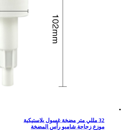
32 مللي متر مضخة غسول بلاستيكية
موزع زجاجة شامبو رأس المضخة