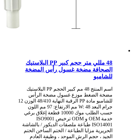
48 مللي متر حجم كبير PP البلاستيك
الصحافة مضخة غسول رأس المضخة
للشامبو
اسم المنتج 48 مم كبير الحجم PP البلاستيك
مضخة الضغط موزع غسول مضخة الرأس
للشامبو مادة PP الرقبة النهاية 48/410 الوزن 12
جرام البعد W: 48 مم الارتفاع: 97 مم اللون
حسب الطلب موك 10000 قطعة إغلاق برغي
خدمة OEM و ODM ترخيص ISO9001
ISO14001 طباعة ملصقات الديكور / بالشاشة
الحريرية مزايا الطباعة / الختم الساخن الختم
الجيد ، حجم الرش الموحد ، وظيفة العادم