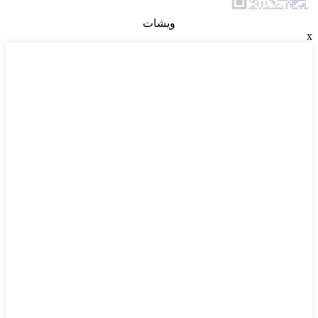
ويشات
x