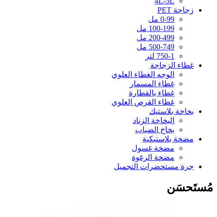
4L-5L
زجاجة PET
0-99 مل
100-199 مل
200-499 مل
500-749 مل
750-1 لتر
غطاء الزجاجة
الوجه الغطاء العلوي
غطاء المسمار
غطاء بالقطارة
غطاء القرص العلوي
بخاخة بلاستيك
البخاخة الزناد
بخاخ الضباب
مضخة بلاستيكية
مضخة غسول
مضخة الرغوة
جرة مستحضرات التجميل
مُستَحسَن