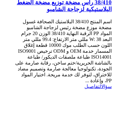
38/410 رأس مضخة توزيع مضخة الضغط
البلاستيكية لزجاجة الشامبو
اسم المنتج 38/410 البلاستيك الصحافة غسول
مضخة موزع مضخة رئيس لزجاجة الشامبو
المواد PP الرقبة النهاية 38/410 الوزن 20 جرام
البعد W: 38 مللي متر الارتفاع: 99.4 مللي متر
اللون حسب الطلب موك 10000 قطعة إغلاق
المسمار خدمة OEM و ODM ترخيص ISO9001
ISO14001 طباعة ملصقات الديكور/ طباعة
بالشاشة الحريرية/ختم ساخن، رقابة صارمة على
الجودة، تكنولوجيا معالجة صارمة وتصميم مضاد
للاختراق، لتوفر لك خدمة مريحة. اختيار المواد
PP، وإعادة ...
سؤال
التفاصيل