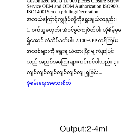
Customized MOQ 10,000 pieces Closure Screw
Service OEM and ODM Authorization ISO9001
ISO14001Screen printing/Decoration
အဘယ်ကြောင့်ကျွန်ုပ်တို့ကိုရွေးချယ်သနည်း။
1. ဝက်အူခလုတ်၊ အံဝင်ခွင်ကျပိတ်ပါ၊ ယိုစိမ့်မှုမ
ရှိအောင် တံဆိပ်ခတ်ပါ။ 2.100% PP ကုန်ကြမ်း
အသစ်များကို ရွေးချယ်ထားပြီး မျက်နှာပြင်
သည် အညစ်အကြေးများကင်းစင်ပါသည်။ ၃။
ကျစ်ကျစ်လျစ်လျစ်လျစ်လျူရှုခြင်း...
စုံစမ်းရေး
အသေးစိတ်