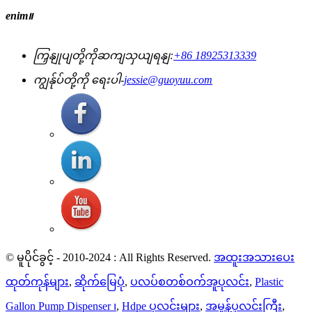
enim။
ကြှနျုပျတို့ကိုဆကျသှယျရနျ:
+86 18925313339
ကျွန်ုပ်တို့ကို ရေးပါ-
jessie@guoyuu.com
© မူပိုင်ခွင့် - 2010-2024 : All Rights Reserved.
အထူးအသားပေး
ထုတ်ကုန်များ
,
ဆိုက်မြေပုံ
,
ပလပ်စတစ်ဝက်အူပုလင်း
,
Plastic
Gallon Pump Dispenser ၊
,
Hdpe ပုလင်းများ
,
အမှုန့်ပုလင်းကြီး
,