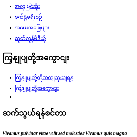
အလှပြင်အိုး
စက်ရုံခရီးစဉ်
အမေးအဖြေများ
ထုတ်ကုန်ဗီဒီယို
ကြှနျုပျတို့အကွောငျး
ကြှနျုပျတို့ကိုဆကျသှယျရနျ
ကြှနျုပျတို့အကွောငျး
ဆက်သွယ်ရန်စင်တာ
Vivamus pulvinar vitae velit sed molestie။ Vivamus quis magna