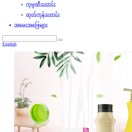
ကုမ္ပဏီသတင်း
ထုတ်ကုန်သတင်း
အမေးအဖြေများ
English