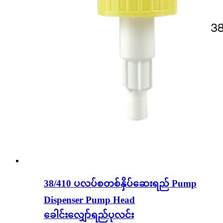
38/410 ပလပ်စတစ်နှိပ်ဆေးရည် Pump
Dispenser Pump Head
ခေါင်းလျှော်ရည်ပုလင်း