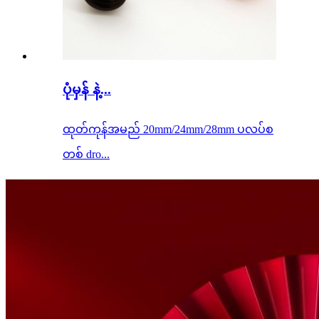
ပုံမှန် နဲ့...
ထုတ်ကုန်အမည် 20mm/24mm/28mm ပလပ်စ
တစ် dro...