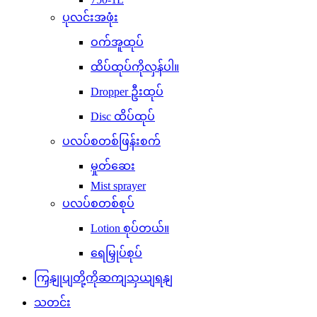
ပုလင်းအဖုံး
ဝက်အူထုပ်
ထိပ်ထုပ်ကိုလှန်ပါ။
Dropper ဦးထုပ်
Disc ထိပ်ထုပ်
ပလပ်စတစ်ဖြန်းစက်
မှုတ်ဆေး
Mist sprayer
ပလပ်စတစ်စုပ်
Lotion စုပ်တယ်။
ရေမြှုပ်စုပ်
ကြှနျုပျတို့ကိုဆကျသှယျရနျ
သတင်း