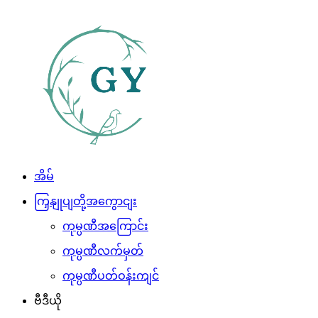
အိမ်
ကြှနျုပျတို့အကွောငျး
ကုမ္ပဏီအကြောင်း
ကုမ္ပဏီလက်မှတ်
ကုမ္ပဏီပတ်ဝန်းကျင်
ဗီဒီယို