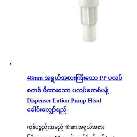
48mm အရွယ်အစားကြီးသော PP ပလပ်
စတစ် ဖိထားသော ပလပ်စတစ်ပန့်
Dispenser Lotion Pump Head
ခေါင်းလျှော်ရည်
ကုန်ပစ္စည်းအမည် 48mm အရွယ်အစား