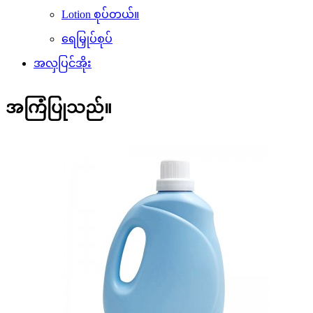
Lotion စုပ်တယ်။
ရေမြှုပ်စုပ်
အလှပြင်အိုး
အကြံပြုသည်။