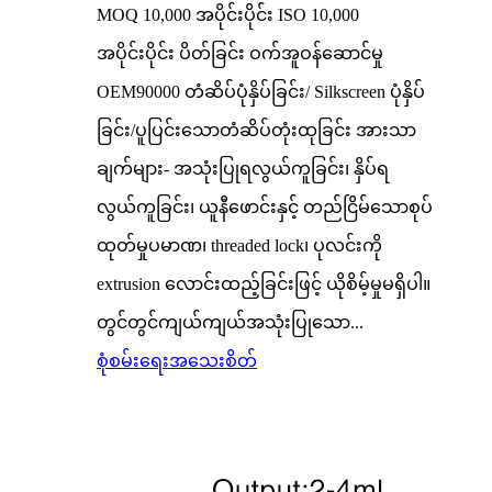
MOQ 10,000 အပိုင်းပိုင်း ISO 10,000
အပိုင်းပိုင်း ပိတ်ခြင်း ဝက်အူဝန်ဆောင်မှု
OEM90000 တံဆိပ်ပုံနှိပ်ခြင်း/ Silkscreen ပုံနှိပ်
ခြင်း/ပူပြင်းသောတံဆိပ်တုံးထုခြင်း အားသာ
ချက်များ- အသုံးပြုရလွယ်ကူခြင်း၊ နှိပ်ရ
လွယ်ကူခြင်း၊ ယူနီဖောင်းနှင့် တည်ငြိမ်သောစုပ်
ထုတ်မှုပမာဏ၊ threaded lock၊ ပုလင်းကို
extrusion လောင်းထည့်ခြင်းဖြင့် ယိုစိမ့်မှုမရှိပါ။
တွင်တွင်ကျယ်ကျယ်အသုံးပြုသော...
စုံစမ်းရေး
အသေးစိတ်