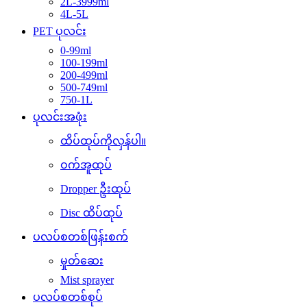
2L-3999ml
4L-5L
PET ပုလင်း
0-99ml
100-199ml
200-499ml
500-749ml
750-1L
ပုလင်းအဖုံး
ထိပ်ထုပ်ကိုလှန်ပါ။
ဝက်အူထုပ်
Dropper ဦးထုပ်
Disc ထိပ်ထုပ်
ပလပ်စတစ်ဖြန်းစက်
မှုတ်ဆေး
Mist sprayer
ပလပ်စတစ်စုပ်