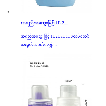
အရည်အသွေးမြင့် 1L 2...
အရည်အသွေးမြင့် 1L 2L 3L 5L ပလပ်စတစ်
အလွတ်အဝတ်လျှော် ...