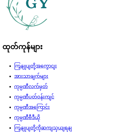
ထုတ်ကုန်များ
ကြှနျုပျတို့အကွောငျး
အားသာချက်များ
ကုမ္ပဏီလက်မှတ်
ကုမ္ပဏီပတ်ဝန်းကျင်
ကုမ္ပဏီအကြောင်း
ကုမ္ပဏီဗီဒီယို
ကြှနျုပျတို့ကိုဆကျသှယျရနျ