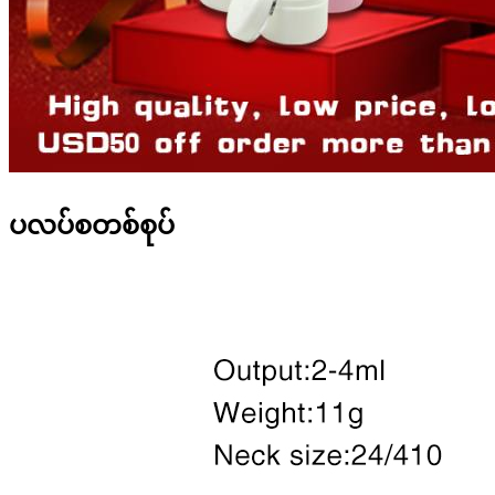
ပလပ်စတစ်စုပ်