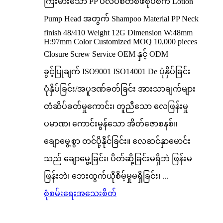
ကြီးမားသော PP ပလပ်စတစ်ဖိစုပ်စက် Lotion
Pump Head အတွက် Shampoo Material PP Neck
finish 48/410 Weight 12G Dimension W:48mm
H:97mm Color Customized MOQ 10,000 pieces
Closure Screw Service OEM နှင့် ODM
ခွင့်ပြုချက် ISO9001 ISO14001 De ပုံနှိပ်ခြင်း
ပုံနှိပ်ခြင်း/အပူဒဏ်ခတ်ခြင်း အားသာချက်များ
တံဆိပ်ခတ်မှုကောင်း၊ တူညီသော လေဖြန်းမှု
ပမာဏ၊ ကောင်းမွန်သော အိတ်ဇောစနစ်။
ချောမွေ့စွာ တင်ပို့နိုင်ခြင်း။ လေဆင်နှာမောင်း
သည် ချောမွေ့ခြင်း၊ ပိတ်ဆို့ခြင်းမရှိဘဲ ဖြန်းမ
ဖြန်းဘဲ၊ ဘေးထွက်ယိုစိမ့်မှုမရှိခြင်း၊ ...
စုံစမ်းရေး
အသေးစိတ်