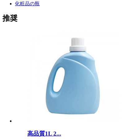
化粧品の瓶
推奨
高品質1L 2...