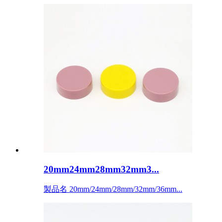
20mm24mm28mm32mm3...
製品名 20mm/24mm/28mm/32mm/36mm...