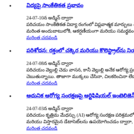
విద్యపై సాంకేతికత ప్రభావం
24-07-10న అడ్మిన్ ద్వారా
పరిచయం సాంకేతికత విద్యా రంగంలో విప్లవాత్మక మార్పు
మరింత అందుబాటులోకి, ఆకర్షణీయంగా మరియు సమర్థవంతంగ
మరింత చదవండి
పరిశోధన: రక్తంలో చక్కెర మరియు కొలెస్ట్రాల్‌ను న
24-07-08న అడ్మిన్ ద్వారా
పరిచయం వెల్లుల్లి చెడు వాసన, కానీ వెల్లుల్లి అనేక ఆరోగ్య 
చెబుతున్నాయి. తాజాగా ముక్కలు చేసినా, చిలకరించినా లేద
మరింత చదవండి
ఆధునిక ఆరోగ్య సంరక్షణపై ఆర్టిఫిషియల్ ఇంటెలిజెన్
24-07-03న అడ్మిన్ ద్వారా
పరిచయం కృత్రిమ మేధస్సు (AI) ఆరోగ్య సంరక్షణ పరిశ్రమలో వ
మరియు విస్తారమైన డేటాసెట్‌లను ఉపయోగించడం ద్వారా, 
మరింత చదవండి