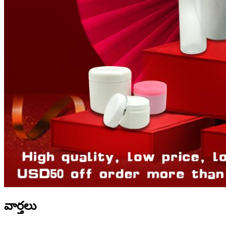
వార్తలు