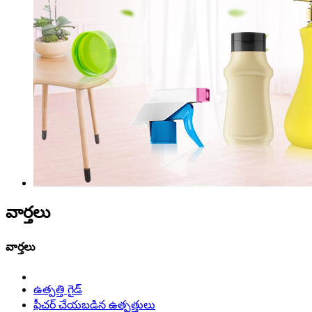
వార్తలు
వార్తలు
ఉత్పత్తి గైడ్
ఫీచర్ చేయబడిన ఉత్పత్తులు