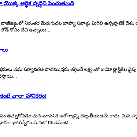
యొక్క ఆర్థిక వృద్ధిని పెంచుతుంది
యంలో నిరంతర మెరుగుదల బాహ్య సవాళ్లు మిగిలి ఉన్నప్పటికీ దేశం యొక్క
ోడ్ కోసం వేచి ఉన్నాయి...
శాలు
పరిశ్రమలు తమ పర్యావరణ పాదముద్రను తగ్గించే లక్ష్యంతో బయోప్లాస్టిక్‌
ిస్తాయి...
ికంటే చాలా హానికరం!
కోపం తెచ్చుకోవడం మన మానసిక ఆరోగ్యాన్ని దెబ్బతీయడమే కాదు, మన 
సాధారణ భావోద్వేగం-మనలో కొంతమంది...