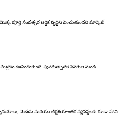
 పూర్తి-సంవత్సర ఆర్థిక వృద్ధిని పెంచుతుందని మార్కెట్
ల వైపు మళ్లడం ఊపందుకుంది. పునరుత్పాదక వనరుల నుండి
హృదయాలు, మెదడు మరియు జీర్ణశయాంతర వ్యవస్థలకు కూడా హాని