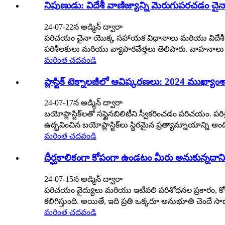
నిపుణుడు: విదేశీ వాణిజ్యాన్ని మెరుగుపరచడం చైనా 
24-07-22న అడ్మిన్ ద్వారా
పరిచయం చైనా యొక్క సహాయక విధానాలు మరియు విదేశీ వాణిజ్
పరిశీలకులు మరియు వ్యాపారవేత్తలు తెలిపారు. వాహనాలు ల
మరింత చదవండి
ప్లాస్టిక్ టెక్నాలజీలో ఆవిష్కరణలు: 2024 ముఖ్యాం
24-07-17న అడ్మిన్ ద్వారా
బయోప్లాస్టిక్‌లతో సస్టైనబిలిటీని స్వీకరించడం పరిచయం. 
ఉద్భవించిన బయోప్లాస్టిక్‌లు స్థిరమైన ప్రత్యామ్నాయాన్ని అంద
మరింత చదవండి
దీర్ఘకాలికంగా కోపంగా ఉండటం మీరు అనుకున్నదాన
24-07-15న అడ్మిన్ ద్వారా
పరిచయం వైద్యులు మరియు ఇటీవలి పరిశోధనల ప్రకారం, 
కలిగిస్తుంది. అయితే, ఇది ప్రతి ఒక్కరూ అనుభూతి చెందే 
మరింత చదవండి