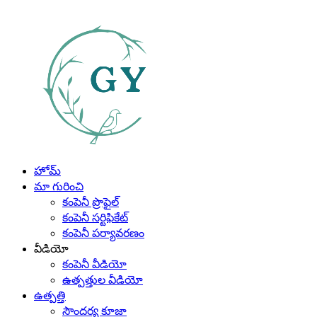
హోమ్
మా గురించి
కంపెనీ ప్రొఫైల్
కంపెనీ సర్టిఫికేట్
కంపెనీ పర్యావరణం
వీడియో
కంపెనీ వీడియో
ఉత్పత్తుల వీడియో
ఉత్పత్తి
సౌందర్య కూజా