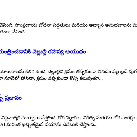
లు చేసింది, సాంప్రదాయ బోధనా పద్ధతులు మరియు అభ్యాస అనుభవాలను మ
ా చేసింది....
ియంత్రించడానికి వెల్లుల్లి రహస్య ఆయుధం
ప్రయోజనాలను కలిగి ఉంది. వెల్లుల్లిని క్రమం తప్పకుండా తినడం వల్ల బ్లడ్ షు
ా నూనెలో పోసినా, క్రమం తప్పకుండా కొన్ని కలుపుతూ...
స్ ప్రభావం
ిప్లవాత్మక మార్పులు చేస్తోంది, రోగ నిర్ధారణ, చికిత్స మరియు రోగి సంరక్
AI మరింత ఖచ్చితమైన డయాను ఎనేబుల్ చేస్తోంది...