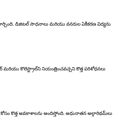
ార్చింది. డిజిటల్ సాధనాలు మరియు వనరుల ఏకీకరణ విద్యను
గర్ మరియు కొలెస్ట్రాల్‌ని నియంత్రించవచ్చని కొత్త పరిశోధనలు
షణ కోసం కొత్త అవకాశాలను అందిస్తోంది. అధునాతన అల్గారిథమ్‌లు