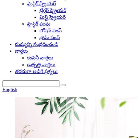
ప్లాస్టిక్ స్ప్రేయర్
ట్రిగ్గర్ స్ప్రేయర్
మిస్ట్ స్ప్రేయర్
ప్లాస్టిక్ పంపు
లోషన్ పంప్
ఫోమ్ పంప్
మమ్మల్ని సంప్రదించండి
వార్తలు
కంపెనీ వార్తలు
ఉత్పత్తి వార్తలు
తరచుగా అడిగే ప్రశ్నలు
English