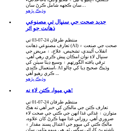
سان ڪجهه شامل ڪرڻ سان…
وڌيڪ پڙهو
جديد صحت جي سنڀال تي مصنوعي
ذهانت جو اثر
منتظم طرفان 24-07-03 تي
تعارف مصنوعي ذهانت (AI) صحت جي صنعت ۾
انقلاب آڻيندي، تشخيص، علاج، ۽ مريض جي
سنڀال لاءِ نوان امڪان پيش ڪري رهي آهي.
ترقي يافته الگورتھم ۽ وسيع ڊيٽا سيٽن کي
استعمال ڪندي، AI وڌيڪ صحيح ڊيا کي چالو
ڪري رهيو آهي ...
وڌيڪ پڙهو
هي ميوا، ڪتن لاءِ نه!
منتظم طرفان 24-07-01 تي
تعارف ڪتن جي مالڪن کي خبر آهي ته هڪ
متوازن ۽ غذائي غذا انهن جي ڪتي جي صحت لاء
ضروري آهي. روزاني غذا مهيا ڪرڻ کان علاوه،
مالڪ ڪتي کي ميوو جي اعتدال پسند مقدار ۾
ناشتو پڻ کارائي سگھي ٿو. هي ميوو وٽامن سان