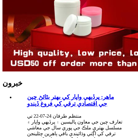
خبرون
ماهر: پرڏيهي واپار کي بهتر بڻائڻ چين
جي اقتصادي ترقي کي فروغ ڏيندو
منتظم طرفان 24-07-22 تي
تعارف چين جي معاون پاليسين ۽ پرڏيهي واپار ۾
مسلسل بهتري ملڪ جي پوري سال جي معاشي
ترقي کي اڳتي وڌائيندي باقي ٻاهرين چئلينجن