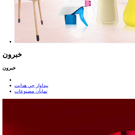
خبرون
خبرون
پيداوار جي ھدايت
نمايان مصنوعات