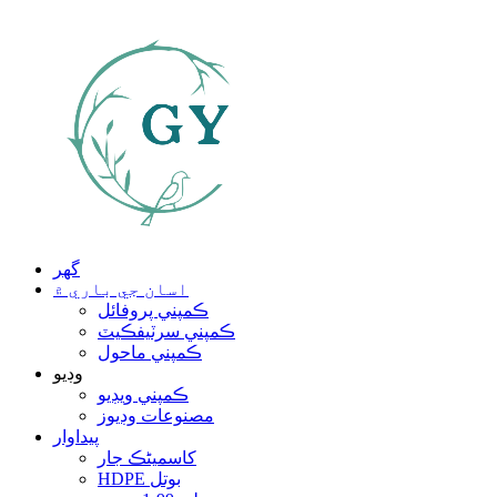
گهر
اسان جي باري ۾
ڪمپني پروفائل
ڪمپني سرٽيفڪيٽ
ڪمپني ماحول
وڊيو
ڪمپني ويڊيو
مصنوعات وڊيوز
پيداوار
کاسمیٹڪ جار
HDPE بوتل