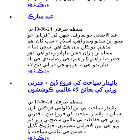
وڌيڪ پڙهو
عيد مبارڪ
منتظم طرفان 24-06-19 تي
عيد الاضحي جو تعارف، جنهن کي "قرباني جو
ميلو" پڻ سڏيو ويندو آهي، اسلام ۾ سڀ کان اهم
مذهبي موڪلن مان هڪ آهي. سڄي دنيا ۾
مسلمانن پاران جشن ملهايو ويندو آهي، اهو
حضرت ابراهيم (ابراهيم) جي رضامندي جي ياد
ڏياريندو آهي ته هو پنهنجي قرباني ڏيڻ لاء ...
وڌيڪ پڙهو
پائيدار سياحت کي فروغ ڏيڻ ۽ قدرتي
ورثي کي بچائڻ لاء عالمي ڪوششون
منتظم طرفان 24-06-17 تي
پائيدار سياحت تي بين الاقوامي فوڪس تازن
سالن ۾، پائيدار سياحت کي فروغ ڏيڻ ۽ قدرتي
ورثي جي حفاظت تي عالمي سطح تي زور ڏنو
ويو آهي. بين الاقوامي تنظيمون، جهڙوڪ گڏيل
قومن جي عالمي سياحت يا ...
وڌيڪ پڙهو