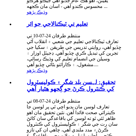
يقينن، اهو هڪ عام جذبو آهي جيڪو هرڪو
محسوس ڪندو آهي - اسان مان ڪجهه ...
وڌيڪ پڙهو
تعليم تي ٽيڪنالاجي جو اثر
منتظم طرفان 24-07-10 تي
تعارف ٽيڪنالاجي تعليم جي شعبي ۾ انقلاب آڻي
ڇڏيو آهي، روايتي تدريس جي طريقن ۽ سکيا جي
تجربن کي تبديل ڪري ڇڏيو آهي. ڊجيٽل اوزار ۽
وسيلن جي انضمام تعليم کي وڌيڪ رسائي،
مشغول، ۽ ڪارائتو بڻائي ڇڏيو آهي....
وڌيڪ پڙهو
تحقيق: لہسن بلڊ شگر ۽ ڪوليسٽرول
کي ڪنٽرول ڪرڻ جو ڳجهو هٿيار آهي
منتظم طرفان 24-07-08 تي
تعارف لوسن مان بدبو اچي ٿي پر لوسن جا
ڪيترائي صحت فائدا آهن. نئين تحقيق مان اهو
ظاهر ٿئي ٿو ته لوسن کي باقاعدگي سان کائڻ
سان رت جي شگر ۽ ڪوليسٽرول کي ڪنٽرول
ڪرڻ ۾ مدد ملندي آهي، چاهي ان کي تازو
ڪٽجي، اُڇليو يا تيل ۾ ملايو وڃي، باقاعدگيءَ