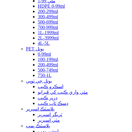
1-99 ملي
HDPE 0-99ml
200-299ml
300-499ml
500-699ml
700-999ml
1L-1999ml
2L-3999ml
4L-5L
PET بوتل
0-99ml
100-199ml
200-499ml
500-749ml
750-1L
بوتل جي ٽوپي
اسڪرو ڪيپ
مٿي واري ڪيپ کي ڦيرايو
ڊرپر ڪيپ
ڊسڪ ٽاپ ڪيپ
پلاسٽڪ اسپرير
ٽريگر اسپرير
مٽي اسپرير
پلاسٽڪ پمپ
لوشن پمپ