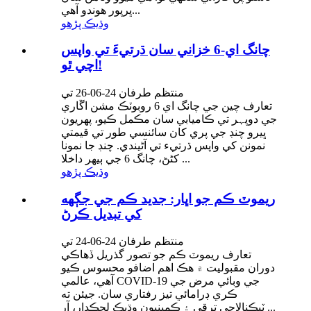
ڀرپور هوندو آهي...
وڌيڪ پڙهو
چانگ اي-6 خزاني سان ڌرتيءَ تي واپس
اچي ٿو!
منتظم طرفان 24-06-26 تي
تعارف چين جي چانگ اي 6 روبوٽڪ مشن اڱاري
جي دوپہر تي ڪاميابي سان مڪمل ڪيو، پهريون
ڀيرو چنڊ جي پري کان سائنسي طور تي قيمتي
نمونن کي واپس ڌرتيء تي آڻيندي. چنڊ جا نمونا
کڻڻ، چانگ 6 جي ٻيهر داخلا ...
وڌيڪ پڙهو
ريموٽ ڪم جو اڀار: جديد ڪم جي جڳهه
کي تبديل ڪرڻ
منتظم طرفان 24-06-24 تي
تعارف ريموٽ ڪم جو تصور گذريل ڏهاڪي
دوران مقبوليت ۾ هڪ اهم اضافو محسوس ڪيو
آهي، عالمي COVID-19 جي وبائي مرض جي
ڪري ڊرامائي تيز رفتاري سان. جيئن ته
ٽيڪنالاجي ترقي ۽ ڪمپنيون وڌيڪ لچڪدار، آر ...