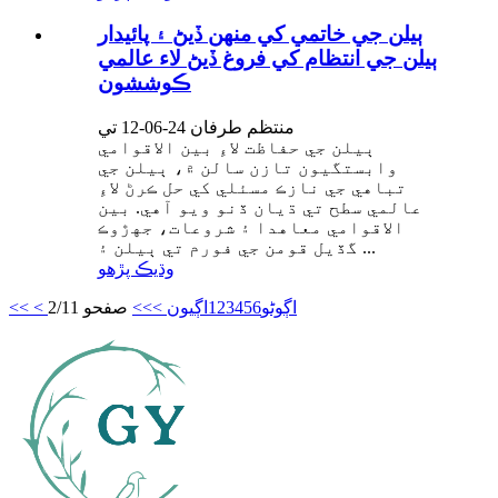
ٻيلن جي خاتمي کي منهن ڏيڻ ۽ پائيدار
ٻيلن جي انتظام کي فروغ ڏيڻ لاء عالمي
ڪوششون
منتظم طرفان 24-06-12 تي
ٻيلن جي حفاظت لاءِ بين الاقوامي
وابستگيون تازن سالن ۾، ٻيلن جي
تباهي جي نازڪ مسئلي کي حل ڪرڻ لاءِ
عالمي سطح تي ڌيان ڏنو ويو آهي. بين
الاقوامي معاهدا ۽ شروعات، جهڙوڪ
گڏيل قومن جي فورم تي ٻيلن ۽ ...
وڌيڪ پڙهو
< اڳوڻو
6
5
4
3
2
1
اڳيون >
>>
صفحو 2/11
<<