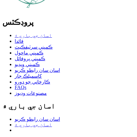
پروڊڪٽس
اسان جي باري ۾
فائدا
ڪمپني سرٽيفڪيٽ
ڪمپني ماحول
ڪمپني پروفائل
ڪمپني ويڊيو
اسان سان رابطو ڪريو
کاسمیٹڪ جار
ڪارخاني جو دورو
FAQs
مصنوعات وڊيوز
اسان جي باري ۾
اسان سان رابطو ڪريو
اسان جي باري ۾