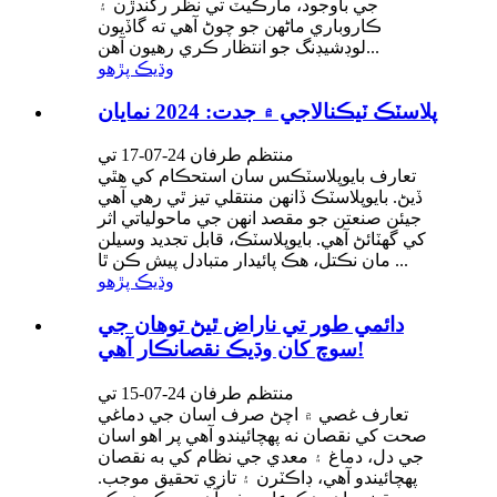
جي باوجود، مارڪيٽ تي نظر رکندڙن ۽
ڪاروباري ماڻهن جو چوڻ آهي ته گاڏيون
لوڊشيڊنگ جو انتظار ڪري رهيون آهن...
وڌيڪ پڙهو
پلاسٽڪ ٽيڪنالاجي ۾ جدت: 2024 نمايان
منتظم طرفان 24-07-17 تي
تعارف بايوپلاسٽڪس سان استحڪام کي هٿي
ڏيڻ. بايوپلاسٽڪ ڏانهن منتقلي تيز ٿي رهي آهي
جيئن صنعتن جو مقصد انهن جي ماحولياتي اثر
کي گهٽائڻ آهي. بايوپلاسٽڪ، قابل تجديد وسيلن
مان نڪتل، هڪ پائيدار متبادل پيش ڪن ٿا ...
وڌيڪ پڙهو
دائمي طور تي ناراض ٿيڻ توهان جي
سوچ کان وڌيڪ نقصانڪار آهي!
منتظم طرفان 24-07-15 تي
تعارف غصي ۾ اچڻ صرف اسان جي دماغي
صحت کي نقصان نه پهچائيندو آهي پر اهو اسان
جي دل، دماغ ۽ معدي جي نظام کي به نقصان
پهچائيندو آهي، ڊاڪٽرن ۽ تازي تحقيق موجب.