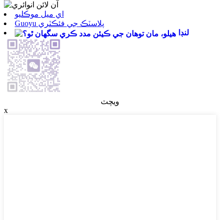
اي ميل موڪليو
Guoyu پلاسٽڪ جي فئڪٽري
لنڊا
ويچٽ
x