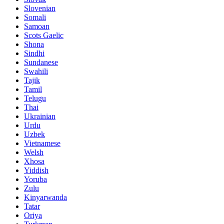
Slovenian
Somali
Samoan
Scots Gaelic
Shona
Sindhi
Sundanese
Swahili
Tajik
Tamil
Telugu
Thai
Ukrainian
Urdu
Uzbek
Vietnamese
Welsh
Xhosa
Yiddish
Yoruba
Zulu
Kinyarwanda
Tatar
Oriya