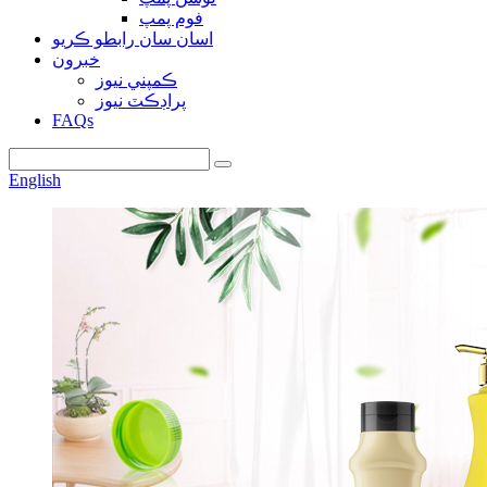
فوم پمپ
اسان سان رابطو ڪريو
خبرون
ڪمپني نيوز
پراڊڪٽ نيوز
FAQs
English