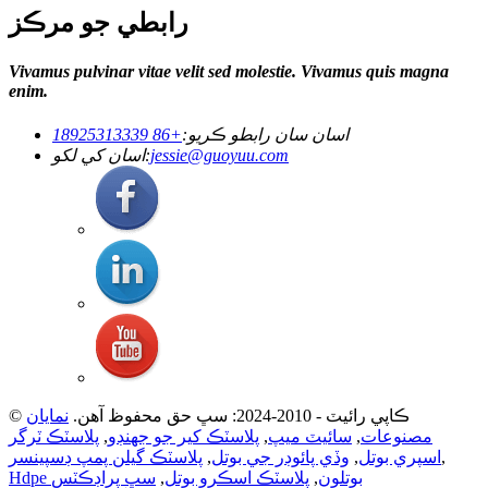
رابطي جو مرڪز
Vivamus pulvinar vitae velit sed molestie. Vivamus quis magna
enim.
اسان سان رابطو ڪريو:
+86 18925313339
jessie@guoyuu.com
اسان کي لکو:
© ڪاپي رائيٽ - 2010-2024: سڀ حق محفوظ آهن.
نمايان
مصنوعات
,
سائيٽ ميپ
,
پلاسٽڪ کير جو جهنڊو
,
پلاسٽڪ ٽرگر
,
اسپري بوتل
,
وڏي پائوڊر جي بوتل
,
پلاسٽڪ گيلن پمپ ڊسپينسر
Hdpe بوتلون
,
پلاسٽڪ اسڪرو بوتل
,
سڀ پراڊڪٽس