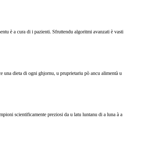
entu è a cura di i pazienti. Sfruttendu algoritmi avanzati è vasti
isce una dieta di ogni ghjornu, u pruprietariu pò ancu alimentà u
ioni scientificamente preziosi da u latu luntanu di a luna à a