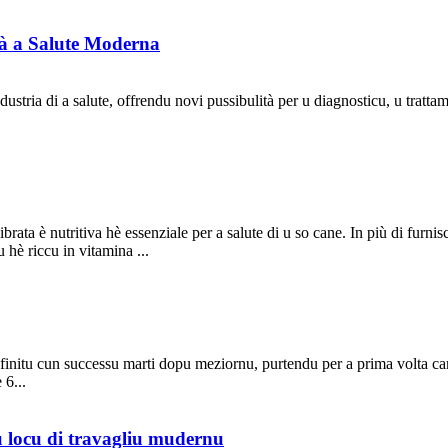
u à a Salute Moderna
ndustria di a salute, offrendu novi pussibulità per u diagnosticu, u trattam
librata è nutritiva hè essenziale per a salute di u so cane. In più di furn
 hè riccu in vitamina ...
initu cun successu marti dopu meziornu, purtendu per a prima volta camp
 6...
u locu di travagliu mudernu