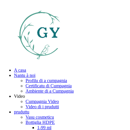
A casa
Nantu à noi
Profilu di a cumpagnia
Certificatu di Cumpagnia
Ambiente di a Cumpagnia
Video
Cumpagnia Video
Video di i prudutti
pruduttu
Vasu cosmeticu
Bottiglia HDPE
1-99 ml