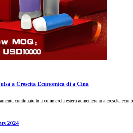
ulsà a Crescita Ecunomica di a Cina
ramentu cuntinuatu in u cummerciu esteru aumenteranu a crescita ecunomi
.
hts 2024