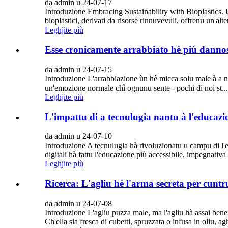
da admin u 24-07-17
Introduzione Embracing Sustainability with Bioplastics. 
bioplastici, derivati ​​da risorse rinnuvevuli, offrenu un'alte
Leghjite più
Esse cronicamente arrabbiato hè più dannosu
da admin u 24-07-15
Introduzione L'arrabbiazione ùn hè micca solu male à a nost
un'emozione normale chì ognunu sente - pochi di noi st...
Leghjite più
L'impattu di a tecnulugia nantu à l'educazi
da admin u 24-07-10
Introduzione A tecnulugia hà rivoluzionatu u campu di l'e
digitali hà fattu l'educazione più accessibile, impegnativa è
Leghjite più
Ricerca: L'agliu hè l'arma secreta per cuntr
da admin u 24-07-08
Introduzione L'agliu puzza male, ma l'agliu hà assai benef
Ch'ella sia fresca di cubetti, spruzzata o infusa in oliu,