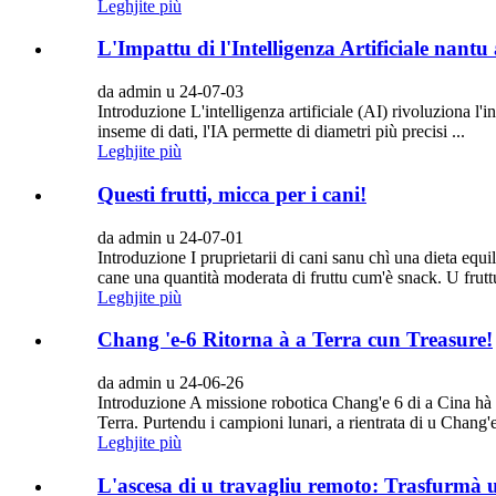
Leghjite più
L'Impattu di l'Intelligenza Artificiale nant
da admin u 24-07-03
Introduzione L'intelligenza artificiale (AI) rivoluziona l'i
inseme di dati, l'IA permette di diametri più precisi ...
Leghjite più
Questi frutti, micca per i cani!
da admin u 24-07-01
Introduzione I pruprietarii di cani sanu chì una dieta equi
cane una quantità moderata di fruttu cum'è snack. U fruttu
Leghjite più
Chang 'e-6 Ritorna à a Terra cun Treasure!
da admin u 24-06-26
Introduzione A missione robotica Chang'e 6 di a Cina hà f
Terra. Purtendu i campioni lunari, a rientrata di u Chang'e
Leghjite più
L'ascesa di u travagliu remoto: Trasfurmà 