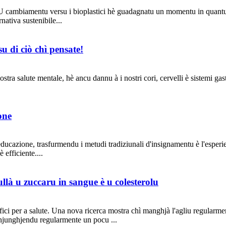
U cambiamentu versu i bioplastici hè guadagnatu un momentu in quantu l
rnativa sustenibile...
 di ciò chì pensate!
ra salute mentale, hè ancu dannu à i nostri cori, cervelli è sistemi gast
one
ducazione, trasfurmendu i metudi tradiziunali d'insignamentu è l'esperi
 efficiente....
ullà u zuccaru in sangue è u colesterolu
ici per a salute. Una nova ricerca mostra chì manghjà l'agliu regularmen
 aghjunghjendu regularmente un pocu ...