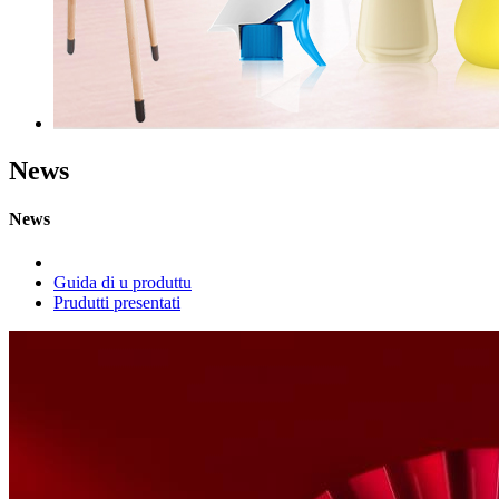
News
News
Guida di u produttu
Prudutti presentati