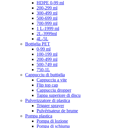
HDPE 0-99 ml
200-299 ml
300-499 ml
500-699 ml
700-999 ml
1 L-1999 ml
2L-3999ml
4L-5L
Bottiglia PET
0-99 ml
100-199 ml
200-499 ml
500-749 ml
750-1L
Cappucciu di buttiglia
Cappucciu a vite
Flip top cap
Cappucciu dropper
Tappa superiore di discu
Pulverizzatore di plastica
Trigger sprayer
Pulvérisateur de brume
Pompa plastica
Pompa di lozione
Pompa di schiuma