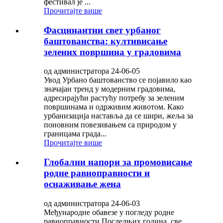
фестивал је ...
Прочитајте више
Фасцинантни свет урбаног
баштованства: култивисање
зелених површина у градовима
од администратора 24-06-05
Увод Урбано баштованство се појавило као
значајан тренд у модерним градовима,
адресирајући растућу потребу за зеленим
површинама и одрживим животом. Како
урбанизација наставља да се шири, жеља за
поновним повезивањем са природом у
границама града...
Прочитајте више
Глобални напори за промовисање
родне равноправности и
оснаживање жена
од администратора 24-06-03
Међународне обавезе у погледу родне
равноправности Последњих година, све