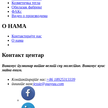
Козметичка тегла
Обилазак фабрике
ФАКс
Видео о производима
О НАМА
Контактирајте нас
О нама
Контакт центар
Вивамус пулвинар витае велит сед молестие. Вивамус куис
магна еним.
Контактирајте нас:
+86 18925313339
пишите нам:
jessie@guoyuu.com