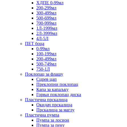
ХДПЕ 0-99мл
200-299мл
300-499мл
500-699мл
700-999мл
1Л-1999мл
2Л-3999мл
4Л-5Л
ПЕТ боца
0-99мл
100-199мл
200-499мл
500-749мл
750-1Л
Поклопац за флашу
Сцрев цап
Преклопни поклопац
Капа за капаљку
Горњи поклопац диска
Пластична прскалица
Окидач прскалица
Прскалица за маглу
Пластична пумпа
Пумпа за лосион
Пумпа за пену