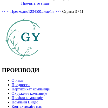
Прочитајте више
<<
< Претходно
1
2
3
4
5
6
Следећи >
>>
Страна 3 / 11
ПРОИЗВОДИ
О нама
Предности
Цертификат компаније
Окружење компаније
Профил компаније
Цомпани Видео
Контактирајте нас