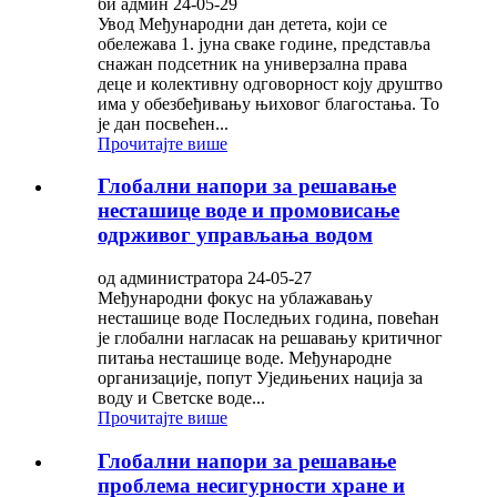
би админ 24-05-29
Увод Међународни дан детета, који се
обележава 1. јуна сваке године, представља
снажан подсетник на универзална права
деце и колективну одговорност коју друштво
има у обезбеђивању њиховог благостања. То
је дан посвећен...
Прочитајте више
Глобални напори за решавање
несташице воде и промовисање
одрживог управљања водом
од администратора 24-05-27
Међународни фокус на ублажавању
несташице воде Последњих година, повећан
је глобални нагласак на решавању критичног
питања несташице воде. Међународне
организације, попут Уједињених нација за
воду и Светске воде...
Прочитајте више
Глобални напори за решавање
проблема несигурности хране и