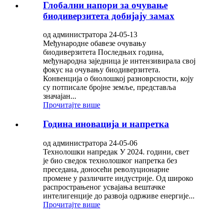
Глобални напори за очување
биодиверзитета добијају замах
од администратора 24-05-13
Међународне обавезе очувању
биодиверзитета Последњих година,
међународна заједница је интензивирала свој
фокус на очувању биодиверзитета.
Конвенција о биолошкој разноврсности, коју
су потписале бројне земље, представља
значајан...
Прочитајте више
Година иновација и напретка
од администратора 24-05-06
Технолошки напредак У 2024. години, свет
је био сведок технолошког напретка без
преседана, доносећи револуционарне
промене у различите индустрије. Од широко
распрострањеног усвајања вештачке
интелигенције до развоја одрживе енергије...
Прочитајте више