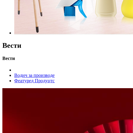
Вести
Вести
Водич за производе
Феатуред Продуцтс