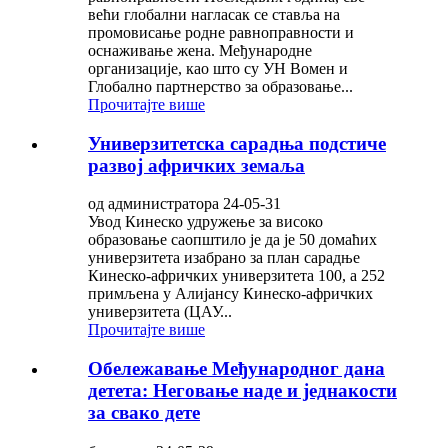
већи глобални нагласак се ставља на
промовисање родне равноправности и
оснаживање жена. Међународне
организације, као што су УН Вомен и
Глобално партнерство за образовање...
Прочитајте више
Универзитетска сарадња подстиче
развој афричких земаља
од администратора 24-05-31
Увод Кинеско удружење за високо
образовање саопштило је да је 50 домаћих
универзитета изабрано за план сарадње
Кинеско-афричких универзитета 100, а 252
примљена у Алијансу Кинеско-афричких
универзитета (ЦАУ...
Прочитајте више
Обележавање Међународног дана
детета: Неговање наде и једнакости
за свако дете