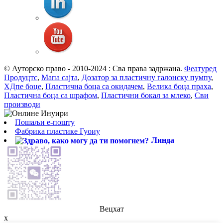
© Ауторско право - 2010-2024 : Сва права задржана.
Феатуред
Продуцтс
,
Мапа сајта
,
Дозатор за пластичну галонску пумпу
,
ХДпе боце
,
Пластична боца са окидачем
,
Велика боца праха
,
Пластична боца са шрафом
,
Пластични бокал за млеко
,
Сви
производи
Пошаљи е-пошту
Фабрика пластике Гуоиу
Линда
Вецхат
x