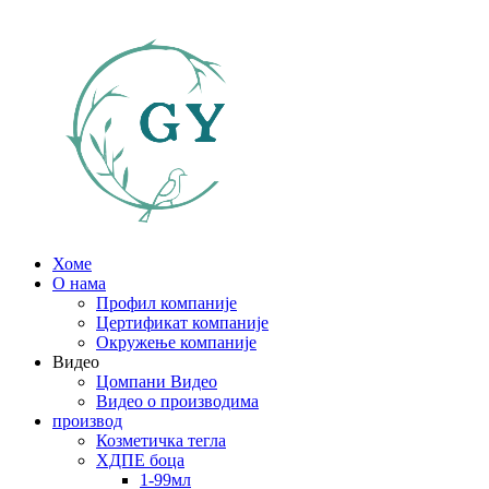
Хоме
О нама
Профил компаније
Цертификат компаније
Окружење компаније
Видео
Цомпани Видео
Видео о производима
производ
Козметичка тегла
ХДПЕ боца
1-99мл