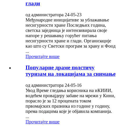
глади
од администратора 24-05-23
Међународне иницијативе за ублажавање
несигурности хране Последњих година,
светска заједница је интензивирала своје
напоре у решавању горућег питања
несигурности хране и глади. Организације
као што су Светски програм за храну и Фоод
...
Прочитајте више
Популарне драме подстичу
туризам на локацијама за снимање
од администратора 24-05-16
Увод Време гледања корисника на иКИИИ,
водећем провајдеру забаве на мрежи у Кини,
порасло је за 12 процената током
првомајских празника из године у годину,
према подацима које је објавила компанија.
...
Прочитајте више