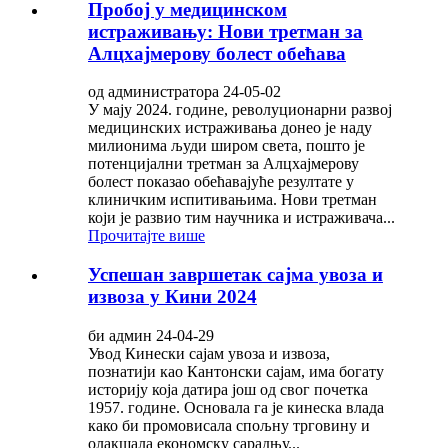
Пробој у медицинском
истраживању: Нови третман за
Алцхајмерову болест обећава
од администратора 24-05-02
У мају 2024. године, револуционарни развој
медицинских истраживања донео је наду
милионима људи широм света, пошто је
потенцијални третман за Алцхајмерову
болест показао обећавајуће резултате у
клиничким испитивањима. Нови третман
који је развио тим научника и истраживача...
Прочитајте више
Успешан завршетак сајма увоза и
извоза у Кини 2024
би админ 24-04-29
Увод Кинески сајам увоза и извоза,
познатији као Кантонски сајам, има богату
историју која датира још од свог почетка
1957. године. Основала га је кинеска влада
како би промовисала спољну трговину и
олакшала економску сарадњу...