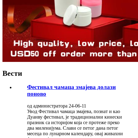
Вести
Фестивал чамаца змајева долази
поново
од администратора 24-06-11
Увод Фестивал чамаца змајева, познат и као
Дуанву фестивал, је традиционални кинески
празник са историјом која се протеже преко
два миленијума. Слави се петог дана петог
месеца по лунарном календару, овај живахни