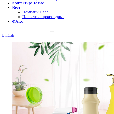
Контактирајте нас
Вести
Цомпани Невс
Новости о производима
ФАКс
English