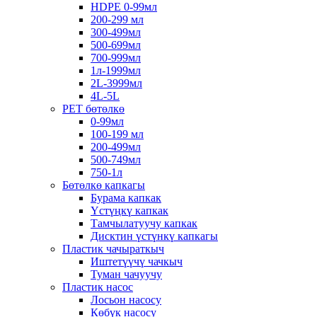
HDPE 0-99мл
200-299 мл
300-499мл
500-699мл
700-999мл
1л-1999мл
2L-3999мл
4L-5L
PET бөтөлкө
0-99мл
100-199 мл
200-499мл
500-749мл
750-1л
Бөтөлкө капкагы
Бурама капкак
Үстүңкү капкак
Тамчылатуучу капкак
Дисктин үстүнкү капкагы
Пластик чачыраткыч
Иштетүүчү чачкыч
Туман чачуучу
Пластик насос
Лосьон насосу
Көбүк насосу