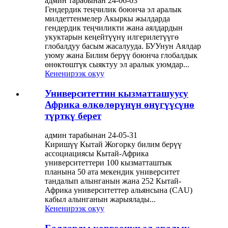
админ тарабынан 24-06-03
Гендердик теңчилик боюнча эл аралык
милдеттенмелер Акыркы жылдарда
гендердик теңчиликти жана аялдардын
укуктарын кеңейтүүнү илгерилетүүгө
глобалдуу басым жасалууда. БУУнун Аялдар
уюму жана Билим берүү боюнча глобалдык
өнөктөштүк сыяктуу эл аралык уюмдар...
Кененирээк окуу
Университеттин кызматташуусу
Африка өлкөлөрүнүн өнүгүүсүнө
түрткү берет
админ тарабынан 24-05-31
Киришүү Кытай Жогорку билим берүү
ассоциациясы Кытай-Африка
университеттери 100 кызматташтык
планына 50 ата мекендик университет
тандалып алынганын жана 252 Кытай-
Африка университеттер альянсына (CAU)
кабыл алынганын жарыялады...
Кененирээк окуу