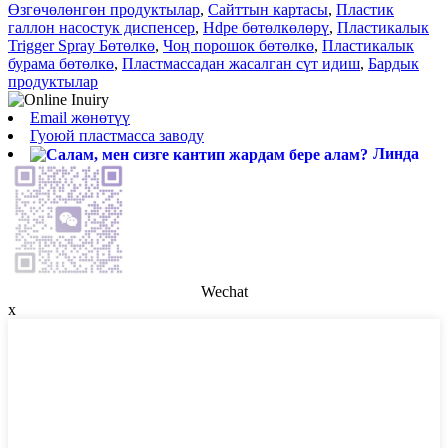
Өзгөчөлөнгөн продуктылар
,
Сайттын картасы
,
Пластик
галлон насостук диспенсер
,
Hdpe бөтөлкөлөрү
,
Пластикалык
Trigger Spray Бөтөлкө
,
Чоң порошок бөтөлкө
,
Пластикалык
бурама бөтөлкө
,
Пластмассадан жасалган сүт идиш
,
Бардык
продуктылар
Email жөнөтүү
Гуоюй пластмасса заводу
Линда
Wechat
x