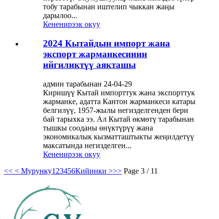
тобу тарабынан иштелип чыккан жаңы
дарылоо...
Кененирээк окуу
2024 Кытайдын импорт жана
экспорт жарманкесинин
ийгиликтүү аякташы
админ тарабынан 24-04-29
Киришүү Кытай импорттук жана экспорттук
жарманке, адатта Кантон жарманкеси катары
белгилүү, 1957-жылы негизделгенден бери
бай тарыхка ээ. Ал Кытай өкмөтү тарабынан
тышкы сооданы өнүктүрүү жана
экономикалык кызматташтыкты жеңилдетүү
максатында негизделген...
Кененирээк окуу
<<
< Мурунку
1
2
3
4
5
6
Кийинки >
>>
Page 3 / 11