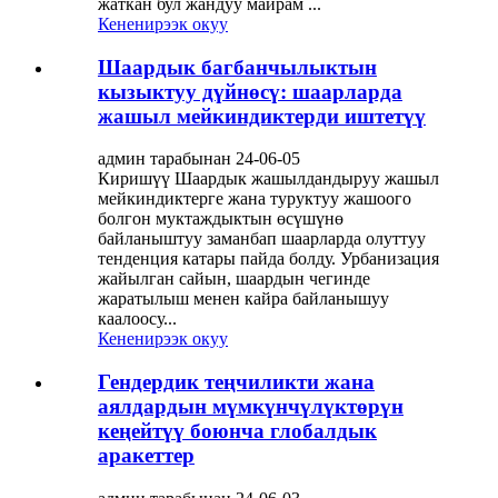
жаткан бул жандуу майрам ...
Кененирээк окуу
Шаардык багбанчылыктын
кызыктуу дүйнөсү: шаарларда
жашыл мейкиндиктерди иштетүү
админ тарабынан 24-06-05
Киришүү Шаардык жашылдандыруу жашыл
мейкиндиктерге жана туруктуу жашоого
болгон муктаждыктын өсүшүнө
байланыштуу заманбап шаарларда олуттуу
тенденция катары пайда болду. Урбанизация
жайылган сайын, шаардын чегинде
жаратылыш менен кайра байланышуу
каалоосу...
Кененирээк окуу
Гендердик теңчиликти жана
аялдардын мүмкүнчүлүктөрүн
кеңейтүү боюнча глобалдык
аракеттер