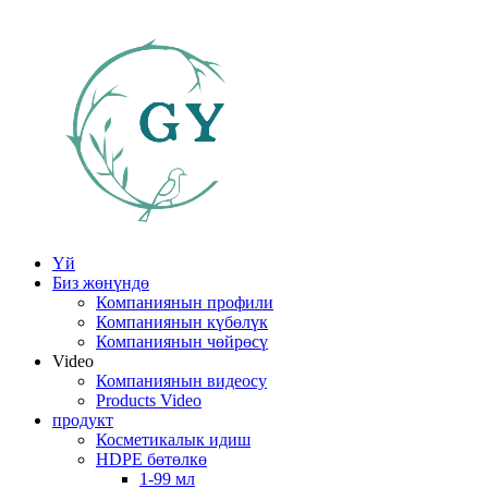
Үй
Биз жөнүндө
Компаниянын профили
Компаниянын күбөлүк
Компаниянын чөйрөсү
Video
Компаниянын видеосу
Products Video
продукт
Косметикалык идиш
HDPE бөтөлкө
1-99 мл