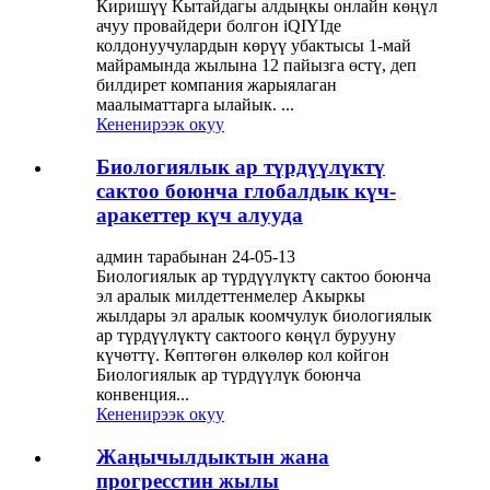
Киришүү Кытайдагы алдыңкы онлайн көңүл
ачуу провайдери болгон iQIYIде
колдонуучулардын көрүү убактысы 1-май
майрамында жылына 12 пайызга өстү, деп
билдирет компания жарыялаган
маалыматтарга ылайык. ...
Кененирээк окуу
Биологиялык ар түрдүүлүктү
сактоо боюнча глобалдык күч-
аракеттер күч алууда
админ тарабынан 24-05-13
Биологиялык ар түрдүүлүктү сактоо боюнча
эл аралык милдеттенмелер Акыркы
жылдары эл аралык коомчулук биологиялык
ар түрдүүлүктү сактоого көңүл бурууну
күчөттү. Көптөгөн өлкөлөр кол койгон
Биологиялык ар түрдүүлүк боюнча
конвенция...
Кененирээк окуу
Жаңычылдыктын жана
прогресстин жылы