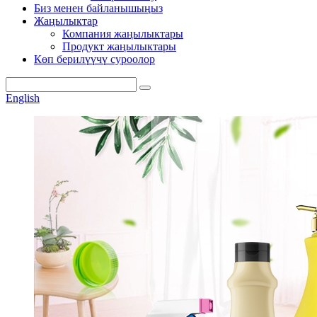
Биз менен байланышыңыз
Жаңылыктар
Компания жаңылыктары
Продукт жаңылыктары
Көп берилүүчү суроолор
English