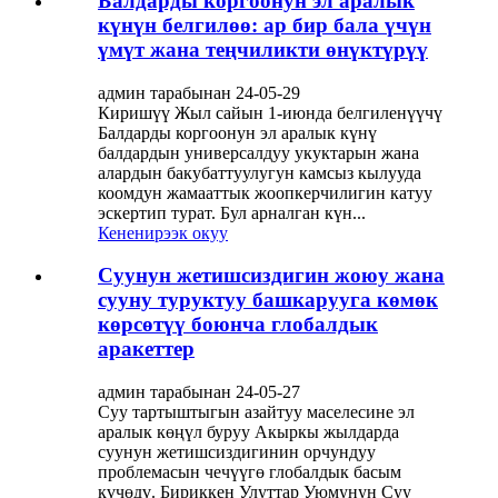
Балдарды коргоонун эл аралык
күнүн белгилөө: ар бир бала үчүн
үмүт жана теңчиликти өнүктүрүү
админ тарабынан 24-05-29
Киришүү Жыл сайын 1-июнда белгиленүүчү
Балдарды коргоонун эл аралык күнү
балдардын универсалдуу укуктарын жана
алардын бакубаттуулугун камсыз кылууда
коомдун жамааттык жоопкерчилигин катуу
эскертип турат. Бул арналган күн...
Кененирээк окуу
Суунун жетишсиздигин жоюу жана
сууну туруктуу башкарууга көмөк
көрсөтүү боюнча глобалдык
аракеттер
админ тарабынан 24-05-27
Суу тартыштыгын азайтуу маселесине эл
аралык көңүл буруу Акыркы жылдарда
суунун жетишсиздигинин орчундуу
проблемасын чечүүгө глобалдык басым
күчөдү. Бириккен Улуттар Уюмунун Суу