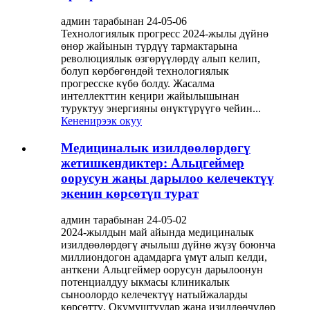
админ тарабынан 24-05-06
Технологиялык прогресс 2024-жылы дүйнө
өнөр жайынын түрдүү тармактарына
революциялык өзгөрүүлөрдү алып келип,
болуп көрбөгөндөй технологиялык
прогресске күбө болду. Жасалма
интеллекттин кеңири жайылышынан
туруктуу энергияны өнүктүрүүгө чейин...
Кененирээк окуу
Медициналык изилдөөлөрдөгү
жетишкендиктер: Альцгеймер
оорусун жаңы дарылоо келечектүү
экенин көрсөтүп турат
админ тарабынан 24-05-02
2024-жылдын май айында медициналык
изилдөөлөрдөгү ачылыш дүйнө жүзү боюнча
миллиондогон адамдарга үмүт алып келди,
анткени Альцгеймер оорусун дарылоонун
потенциалдуу ыкмасы клиникалык
сыноолордо келечектүү натыйжаларды
көрсөттү. Окумуштуулар жана изилдөөчүлөр