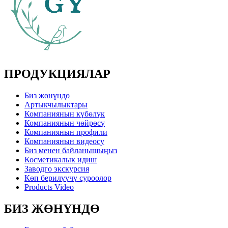
ПРОДУКЦИЯЛАР
Биз жөнүндө
Артыкчылыктары
Компаниянын күбөлүк
Компаниянын чөйрөсү
Компаниянын профили
Компаниянын видеосу
Биз менен байланышыңыз
Косметикалык идиш
Заводго экскурсия
Көп берилүүчү суроолор
Products Video
БИЗ ЖӨНҮНДӨ