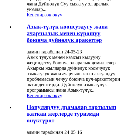
жана Дүйнөлүк Суу сыяктуу эл аралык
уюмдар...
Кененирээк окуу
Азык-түлүк коопсуздугу жана
ачарчылык менен күрөшүү
боюнча дүйнөлүк аракеттер
админ тарабынан 24-05-23
Азык-тулук менен камсыз кылууну
жецилдетуу боюнча эл аралык демилгелер
Акыркы жылдарда дуйнелук коомчулук
азык-тулук жана ачарчылыктын актуалдуу
проблемасын чечуу боюнча куч-аракеттерин
активдештирди. Дүйнөлүк азык-түлүк
программасы жана Азык-түлүк...
Кененирээк окуу
Популярдуу драмалар тартылып
жаткан жерлерде туризмди
өнүктүрөт
админ тарабынан 24-05-16