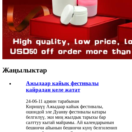
Жаңылыктар
Ажыдаар кайык фестивалы
кайрадан келе жатат
24-06-11 админ тарабынан
Киришүү Ажыдаар кайык фестивалы,
ошондой эле Дуанву фестивалы катары
белгилүү, эки миң жылдык тарыхы бар
салттуу кытай майрамы. Ай календарынын
бешинчи айынын бешинчи күнү белгиленип