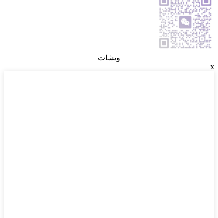
ويشات
x