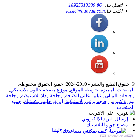
اتصل بنا:
+86 18925313339
اكتب لنا:
jessie@guoyuu.com
© حقوق الطبع والنشر - 2010-2024: جميع الحقوق محفوظة.
المنتجات المميزة
,
خريطة الموقع
,
موزع مضخة جالون بلاستيكي
,
زجاجات البولي إيثيلين عالي الكثافة
,
زجاجة رذاذ بلاستيكية
,
زجاجة
بودرة كبيرة
,
زجاجة برغي بلاستيكية
,
إبريق حليب بلاستيك
,
جميع
المنتجات
إرسال البريد الإلكتروني
مصنع جويو للبلاستيك
ليندا