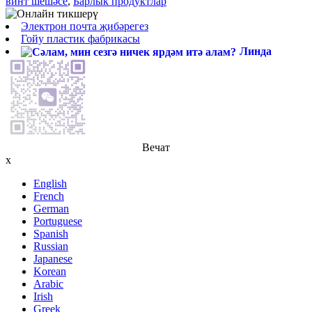
винт шешәсе
,
Барлык продуктлар
Электрон почта җибәрегез
Гойу пластик фабрикасы
Линда
Вечат
x
English
French
German
Portuguese
Spanish
Russian
Japanese
Korean
Arabic
Irish
Greek