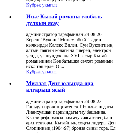
Күбрәк укыгыз
Иске Кытай романы глобаль
дулкын ясау
администратор тарафыннан 24-08-26
Кереш "Вуконг! Минем абый!" - дип
кычкырды Калекс Вилзи, Сун Вуконгның
алтын таягын колагына яшереп, электрон
уенда, ул шундук аңа XVI гасыр Кытай
романыннан Көнбатышка сәяхәт романын
искә төшерде. О ...
Күбрәк укыгыз
Милләт Денг юлында яңа
алгарыш ясый
администратор тарафыннан 24-08-23
Ганьдун провинциясенең Шэньчжэньдагы
Лианхуашан паркындагы тау башында,
Кытай реформасы һәм ачу сәясәтенең баш
архитекторы, Кытайның соңгы лидеры Ден
Сяопинның (1904-97) бронза сыны тора. Ел