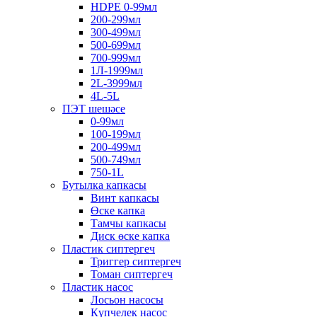
HDPE 0-99мл
200-299мл
300-499мл
500-699мл
700-999мл
1Л-1999мл
2L-3999мл
4L-5L
ПЭТ шешәсе
0-99мл
100-199мл
200-499мл
500-749мл
750-1L
Бутылка капкасы
Винт капкасы
Өске капка
Тамчы капкасы
Диск өске капка
Пластик сиптергеч
Триггер сиптергеч
Томан сиптергеч
Пластик насос
Лосьон насосы
Күпчелек насос