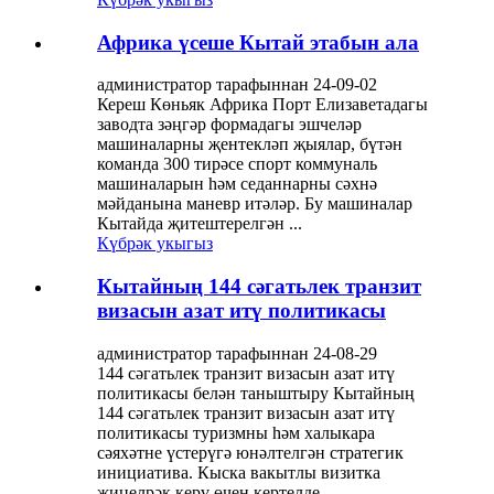
Африка үсеше Кытай этабын ала
администратор тарафыннан 24-09-02
Кереш Көньяк Африка Порт Елизаветадагы
заводта зәңгәр формадагы эшчеләр
машиналарны җентекләп җыялар, бүтән
команда 300 тирәсе спорт коммуналь
машиналарын һәм седаннарны сәхнә
мәйданына маневр итәләр. Бу машиналар
Кытайда җитештерелгән ...
Күбрәк укыгыз
Кытайның 144 сәгатьлек транзит
визасын азат итү политикасы
администратор тарафыннан 24-08-29
144 сәгатьлек транзит визасын азат итү
политикасы белән таныштыру Кытайның
144 сәгатьлек транзит визасын азат итү
политикасы туризмны һәм халыкара
сәяхәтне үстерүгә юнәлтелгән стратегик
инициатива. Кыска вакытлы визитка
җиңелрәк керү өчен кертелде ...