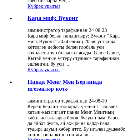
саен йөзләрчә мең ...
Күбрәк укыгыз
Кара миф: Вуконг
администратор тарафыннан 24-08-23
Кара миф белән таныштыру: Вуконг "Кара
миф: Вуконг" 2024 елның 20 августында
көтелгән дебюты белән глобаль уен
сәхнәсенә зур йогынты ясады. Game Game,
Кытай уенын үстерү студиясе тарафыннан
эшләнгән, бу уен ...
Күбрәк укыгыз
Панда Менг Мен Берлинда
игезәкләр көтә
администратор тарафыннан 24-08-19
Кереш Берлин зоопаркы үзенең 11 яшьлек
хатын-кыз гигант панда Менг Менгның
кабат игезәкләргә йөкле булуын һәм, барсы
да әйбәт булса, ай ахырына кадәр бала
тудыра алуын хәбәр итте. Бу игълан дүшәмбе
көнне зоопарктан соң ясалды ...