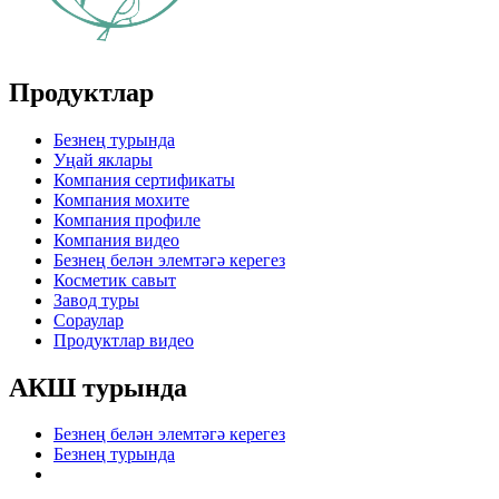
Продуктлар
Безнең турында
Уңай яклары
Компания сертификаты
Компания мохите
Компания профиле
Компания видео
Безнең белән элемтәгә керегез
Косметик савыт
Завод туры
Сораулар
Продуктлар видео
АКШ турында
Безнең белән элемтәгә керегез
Безнең турында