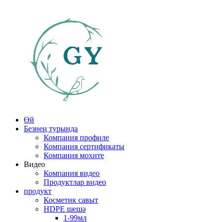
Өй
Безнең турында
Компания профиле
Компания сертификаты
Компания мохите
Видео
Компания видео
Продуктлар видео
продукт
Косметик савыт
HDPE шешә
1-99мл