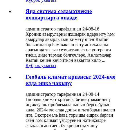
Күбрәк укыгыз
Яңа система сәламәтлекне
яхшыртырга өндәде
администратор тарафыннан 24-08-16
Хроник авыруларны яхшырак идарә итү һәм
авырулар авырлыгын киметү өчен Кытай
больницалар һәм ваклап сату аптекалары
арасында тыгыз хезмәттәшлекне үстерергә
тиеш, диде тармак белгечләре. Аңлатмалар
Кытай көчен көчәйткән вакытта килә ...
Күбрәк укыгыз
Глобаль климат кризисы: 2024-нче
елда эшкә чакыру
администратор тарафыннан 24-08-14
Глобаль климат кризисы безнең заманның
иң актуаль проблемаларының берсе булып
кала, 2024-нче елда дөнья игътибарын җәлеп
итә. Экстремаль һава торышы ешрак барган
саен һәм климат үзгәрүенең нәтиҗәләре
ачыкланган саен, бу кризисны чишү