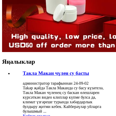
Яңалыклар
Такла Макан чүлен су басты
администратор тарафыннан 24-09-02
Takәр җәйдә Такла Маканда су басу күзәтелә,
Такла Макан чүленең су баскан өлешләрен
күрсәткән видео клиплар күпме булса да,
климат үзгәреше турында хәбәрдарлык
булдыру җитми кебек. Кайберәүләр уйларга
булышмый ...
Күбрәк укыгыз