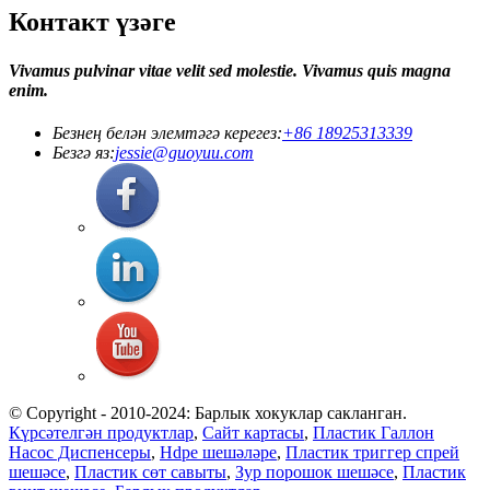
Контакт үзәге
Vivamus pulvinar vitae velit sed molestie. Vivamus quis magna
enim.
Безнең белән элемтәгә керегез:
+86 18925313339
Безгә яз:
jessie@guoyuu.com
© Copyright - 2010-2024: Барлык хокуклар сакланган.
Күрсәтелгән продуктлар
,
Сайт картасы
,
Пластик Галлон
Насос Диспенсеры
,
Hdpe шешәләре
,
Пластик триггер спрей
шешәсе
,
Пластик сөт савыты
,
Зур порошок шешәсе
,
Пластик