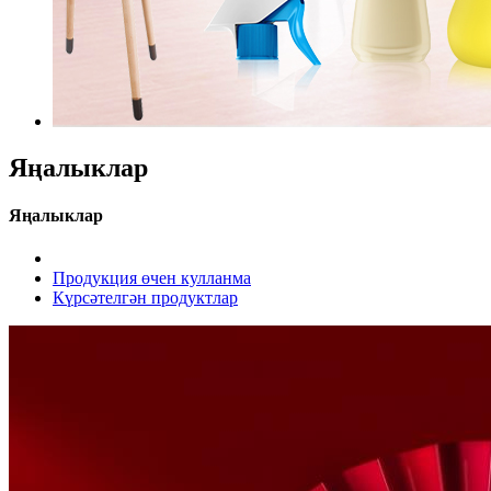
Яңалыклар
Яңалыклар
Продукция өчен кулланма
Күрсәтелгән продуктлар