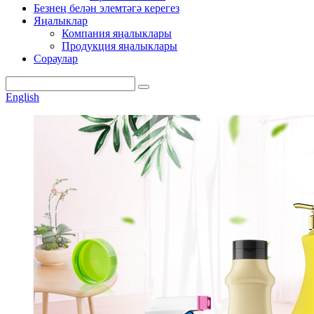
Безнең белән элемтәгә керегез
Яңалыклар
Компания яңалыклары
Продукция яңалыклары
Сораулар
English