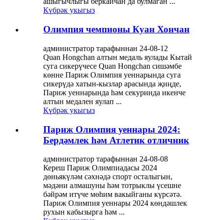
ашыгычлыгы беркайчан да булмаган ...
Күбрәк укыгыз
Олимпия чемпионы Куан Хончан
администратор тарафыннан 24-08-12
Quan Hongchan алтын медаль яулады Кытай
суга сикерүчесе Quan Hongchan сишәмбе
көнне Париж Олимпия уеннарында суга
сикерүдә хатын-кызлар арасында җиңде,
Париж уеннарында һәм секуринда икенче
алтын медален яулап ...
Күбрәк укыгыз
Париж Олимпия уеннары 2024:
Бердәмлек һәм Атлетик отличник
администратор тарафыннан 24-08-08
Кереш Париж Олимпиадасы 2024
дөньякүләм сәхнәдә спорт осталыгын,
мәдәни алмашуны һәм тотрыклы үсешне
бәйрәм итүче мөһим вакыйганы күрсәтә.
Париж Олимпия уеннары 2024 көндәшлек
рухын кабызырга һәм ...