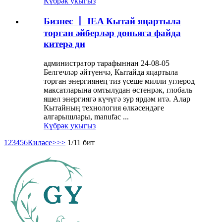
Күбрәк укыгыз
Бизнес 丨 IEA Кытай яңартыла
торган әйберләр дөньяга файда
китерә ди
администратор тарафыннан 24-08-05
Белгечләр әйтүенчә, Кытайда яңартыла
торган энергиянең тиз үсеше милли углерод
максатларына омтылудан өстенрәк, глобаль
яшел энергиягә күчүгә зур ярдәм итә. Алар
Кытайның технология өлкәсендәге
алгарышлары, manufac ...
Күбрәк укыгыз
1
2
3
4
5
6
Киләсе>
>>
1/11 бит