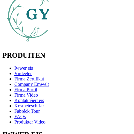
PRODUITEN
Iwwer eis
Virdeeler
Firma Zertifikat
Company Ëmwelt
Firma Profil
Firma Video
Kontaktéiert eis
Kosmetesch Jar
Fabréck Tour
FAQs
Produkter Video