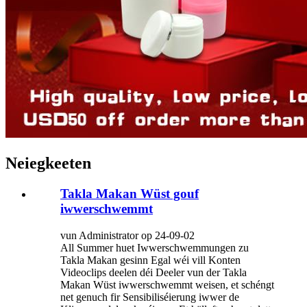
Neiegkeeten
Takla Makan Wüst gouf
iwwerschwemmt
vun Administrator op 24-09-02
All Summer huet Iwwerschwemmungen zu
Takla Makan gesinn Egal wéi vill Konten
Videoclips deelen déi Deeler vun der Takla
Makan Wüst iwwerschwemmt weisen, et schéngt
net genuch fir Sensibiliséierung iwwer de