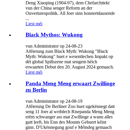
Deng Xiaoping (1904-97), dem Chefarchitekt
vun der China senger Reform an der
Ouverturespolitik. All Joer sinn honnertdausende
...
Liest méi
Black Mythos: Wukong
vun Administrator op 24-08-23
Aféierung zum Black Myth: Wukong "Black
Myth: Wukong" huet e wesentlechen Impakt op
déi global Spillszene mat sengem héich
erwaarten Debut den 20. August 2024 gemaach.
Liest méi
Panda Meng Meng erwaart Zwillinge
zu Berlin
vun Administrator op 24-08-19
Aféierung De Berliner Zoo huet ugekënnegt datt
seng 11 Joer al weiblech Risepanda Meng Meng
erëm schwanger ass mat Zwillinge a wann alles
gutt leeft, bis Enn des Mounts Gebuert kéint
ginn. D'Ukënnegung gouf e Méindeg gemaach