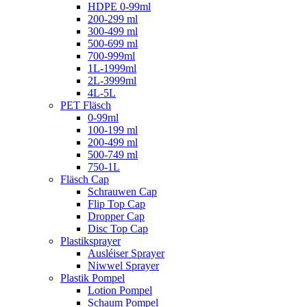
HDPE 0-99ml
200-299 ml
300-499 ml
500-699 ml
700-999ml
1L-1999ml
2L-3999ml
4L-5L
PET Fläsch
0-99ml
100-199 ml
200-499 ml
500-749 ml
750-1L
Fläsch Cap
Schrauwen Cap
Flip Top Cap
Dropper Cap
Disc Top Cap
Plastiksprayer
Ausléiser Sprayer
Niwwel Sprayer
Plastik Pompel
Lotion Pompel
Schaum Pompel