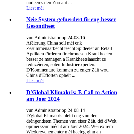
nodeems den Zoo aut ...
Liest méi
Neie System gefuerdert fir eng besser
Gesondheet
vun Administrator op 24-08-16
Aféierung China soll méi enk
Zesummenaarbecht tëscht Spideeler an Retail
Apdikten förderen fir chronesch Krankheeten
besser ze managen a Krankheetslaascht ze
reduzéieren, soten Industrieexperten.
D'Kommentare kommen zu enger Zäit wou
China d'Efforten ophëlt ...
Liest méi
D'Global Klimakris: E Call to Action
am Joer 2024
vun Administrator op 24-08-14
D'global Klimakris bleift eng vun den
dréngendsten Themen vun eiser Zäit, déi d'Welt
opmierksam mécht am Joer 2024. Wéi extrem
Wiederevenementer méi heefeg ginn an