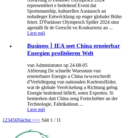
representéiert e bedeitend Event dat
Sportsmanship, kulturellen Austausch an
nohalteger Entwécklung op enger globaler Bühn
feiert. D'Paräisser Olympesch Spiller 2024 sinn
agestallt fir de Geescht vu Konkurrenz an ...
Liest méi
Business丨IEA seet China erneierbar
Energien profitéieren Welt
vun Administrator op 24-08-05
Aféierung De schnelle Wuesstum vun
erneierbarer Energie a China iwwerschreift
d'Verfollegung vun nationalen Kuelestoffziler,
wat de globale Verréckelung a Richtung gréng
Energie bedeitend hëlleft, soten Experten. Si
bemierken datt China seng Fortschrëtter an der
Technologie, Fabrikatioun ...
Liest méi
1
2
3
4
5
6
Nächst >
>>
Säit 1 / 11