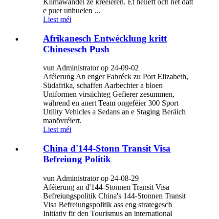
Klimawandel ze kreéieren. Et hëlleft och net datt
e puer unhuelen ...
Liest méi
Afrikanesch Entwécklung kritt
Chinesesch Push
vun Administrator op 24-09-02
Aféierung An enger Fabréck zu Port Elizabeth,
Südafrika, schaffen Aarbechter a bloen
Uniformen virsiichteg Gefierer zesummen,
während en anert Team ongeféier 300 Sport
Utility Vehicles a Sedans an e Staging Beräich
manövréiert.
Liest méi
China d'144-Stonn Transit Visa
Befreiung Politik
vun Administrator op 24-08-29
Aféierung an d'144-Stonnen Transit Visa
Befreiungspolitik China's 144-Stonnen Transit
Visa Befreiungspolitik ass eng strategesch
Initiativ fir den Tourismus an international