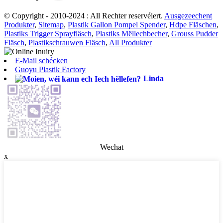
© Copyright - 2010-2024 : All Rechter reservéiert.
Ausgezeechent
Produkter
,
Sitemap
,
Plastik Gallon Pompel Spender
,
Hdpe Fläschen
,
Plastiks Trigger Sprayfläsch
,
Plastiks Mëllechbecher
,
Grouss Pudder
Fläsch
,
Plastikschrauwen Fläsch
,
All Produkter
E-Mail schécken
Guoyu Plastik Factory
Linda
Wechat
x