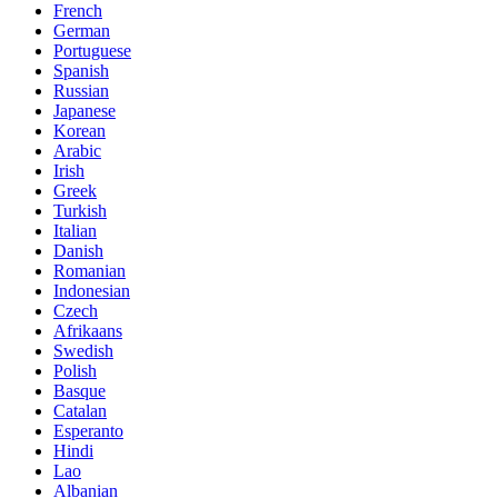
French
German
Portuguese
Spanish
Russian
Japanese
Korean
Arabic
Irish
Greek
Turkish
Italian
Danish
Romanian
Indonesian
Czech
Afrikaans
Swedish
Polish
Basque
Catalan
Esperanto
Hindi
Lao
Albanian