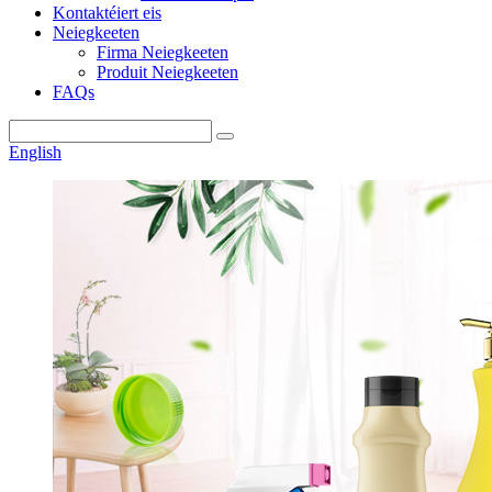
Kontaktéiert eis
Neiegkeeten
Firma Neiegkeeten
Produit Neiegkeeten
FAQs
English