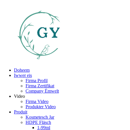
Doheem
Iwwer eis
Firma Profil
Firma Zertifikat
Company Ëmwelt
Video
Firma Video
Produkter Video
Produit
Kosmetesch Jar
HDPE Fläsch
1-99ml