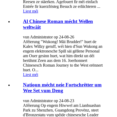
Reesen ze stäerken. Agefouert fir méi einfach
Entrée fir kuerzfristeg Besuch ze erliichteren ...
Liest méi
Al Chinese Roman mécht Wellen
weltwäit
vun Administrator op 24-08-26
Aféierung "Wukong! Mäi Brudder!" huet de
Kalex Willzy geruff, wéi hien d'Sun Wukong an
engem elektronesche Spill säi gëllene Personal
am Ouer gesinn huet, wat him direkt un déi
berühmt Zeen aus dem 16. Joerhonnert
Chinesesch Roman Journey to the West erënnert
huet. O...
Liest méi
Natioun mécht neie Fortschrëtter um
Wee Set vum Deng
vun Administrator op 24-08-23
Aféierung Op engem Hiwwel am Lianhuashan
Park zu Shenzhen, Guangdong Provënz, steet
d'Bronzestatu vum spéide chinesesche Leader