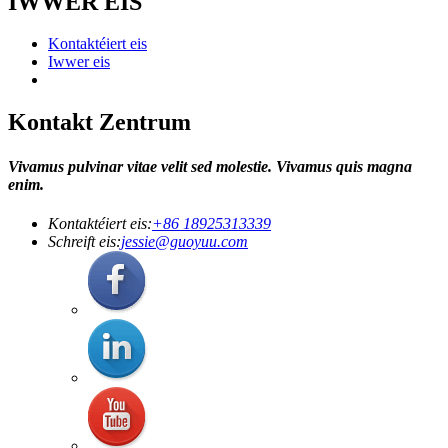
IWWER EIS
Kontaktéiert eis
Iwwer eis
Kontakt Zentrum
Vivamus pulvinar vitae velit sed molestie. Vivamus quis magna
enim.
Kontaktéiert eis:
+86 18925313339
Schreift eis:
jessie@guoyuu.com