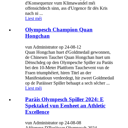
d'Konsequenze vum Klimawandel méi
offensichtlech sinn, ass d'Urgence fir dës Kris
nach ni ...
Liest méi
Olympesch Champion Quan
Hongchan
vun Administrator op 24-08-12
Quan Hongchan huet d'Goldmedail gewonnen,
de Chinesen Taucher Quan Hongchan huet um
Dënschdeg op den Olympesche Spiller zu Paräis
bei den 10-Meter Plattform Tauchevent vun de
Fraen triumphéiert, hiren Titel an der
Manifestatioun verdeedegt, hir zweet Goldmedail
op de Paräisser Spiller behaapt a sech sécher ...
Liest méi
Paräis Olympesch Spiller 2024: E
Spektakel vun Eenheet an Athletic
Excellence
vun Administrator op 24-08-08
Aféierung D'Paräisser Olympesch 2024