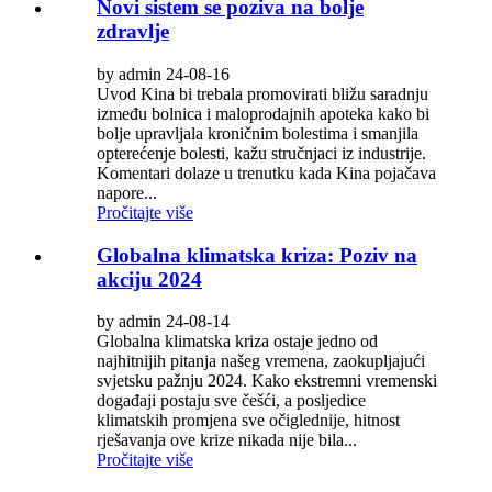
Novi sistem se poziva na bolje
zdravlje
by admin 24-08-16
Uvod Kina bi trebala promovirati bližu saradnju
između bolnica i maloprodajnih apoteka kako bi
bolje upravljala kroničnim bolestima i smanjila
opterećenje bolesti, kažu stručnjaci iz industrije.
Komentari dolaze u trenutku kada Kina pojačava
napore...
Pročitajte više
Globalna klimatska kriza: Poziv na
akciju 2024
by admin 24-08-14
Globalna klimatska kriza ostaje jedno od
najhitnijih pitanja našeg vremena, zaokupljajući
svjetsku pažnju 2024. Kako ekstremni vremenski
događaji postaju sve češći, a posljedice
klimatskih promjena sve očiglednije, hitnost
rješavanja ove krize nikada nije bila...
Pročitajte više