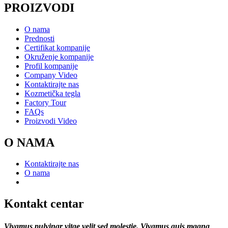
PROIZVODI
O nama
Prednosti
Certifikat kompanije
Okruženje kompanije
Profil kompanije
Company Video
Kontaktirajte nas
Kozmetička tegla
Factory Tour
FAQs
Proizvodi Video
O NAMA
Kontaktirajte nas
O nama
Kontakt centar
Vivamus pulvinar vitae velit sed molestie. Vivamus quis magna