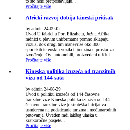
to što neki pretpostavljaju...
Pročitajte više
Afrički razvoj dobija kineski pritisak
by admin 24-09-02
Uvod U fabrici u Port Elizabetu, Južna Afrika,
radnici u plavim uniformama pomno sklapaju
vozila, dok drugi tim manevriše oko 300
sportskih terenskih vozila i limuzina u prostor za
izvođenje. Ovi automobili, proizvedeni u Kini...
Pročitajte više
Kineska politika izuzeća od tranzitnih
viza od 144 sata
by admin 24-08-29
Uvod u politiku izuzeća od 144-časovne
tranzitne vize Kineska politika izuzeća od 144-
časovne tranzitne vize je strateška inicijativa
usmjerena na podsticanje turizma i međunarodnih
putovanja. Uveden radi lakšeg ulaska u
kratkoročne posjete...
Pročitajte više