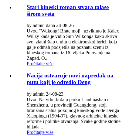
Stari kineski roman stvara talase
širom sveta
by admin dana 24-08-26
Uvod "Wukong! Brate moj!" uzviknuo je Kalex
Willzy kada je vidio Sun Wukonga kako skriva
svoj zlatni štap u uhu u elektronskoj igrici, koja
ga je odmah podsjetila na poznatu scenu iz
kineskog romana iz 16. vijeka Putovanje na
Zapad. O...
Pročitajte više
Nacija ostvaruje novi napredak na
putu koji je odredio Deng
by admin 24-08-23
Uvod Na vrhu brda u parku Lianhuashan u
Shenzhenu, u provinciji Guangdong, stoji
bronzana statua pokojnog kineskog vođe Denga
Xiaopinga (1904-97), glavnog arhitekte kineske
reforme i politike otvaranja. Svake godine stotine
hiljada...
Pročitajte više