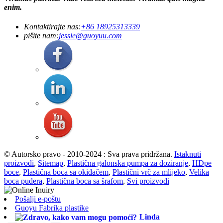
enim.
Kontaktirajte nas:
+86 18925313339
pišite nam:
jessie@guoyuu.com
© Autorsko pravo - 2010-2024 : Sva prava pridržana.
Istaknuti
proizvodi
,
Sitemap
,
Plastična galonska pumpa za doziranje
,
HDpe
boce
,
Plastična boca sa okidačem
,
Plastični vrč za mlijeko
,
Velika
boca pudera
,
Plastična boca sa šrafom
,
Svi proizvodi
Pošalji e-poštu
Guoyu Fabrika plastike
Linda