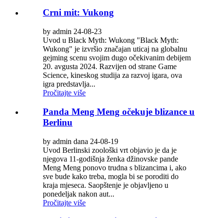
Crni mit: Vukong
by admin 24-08-23
Uvod u Black Myth: Wukong "Black Myth:
Wukong" je izvršio značajan uticaj na globalnu
gejming scenu svojim dugo očekivanim debijem
20. avgusta 2024. Razvijen od strane Game
Science, kineskog studija za razvoj igara, ova
igra predstavlja...
Pročitajte više
Panda Meng Meng očekuje blizance u
Berlinu
by admin dana 24-08-19
Uvod Berlinski zoološki vrt objavio je da je
njegova 11-godišnja ženka džinovske pande
Meng Meng ponovo trudna s blizancima i, ako
sve bude kako treba, mogla bi se poroditi do
kraja mjeseca. Saopštenje je objavljeno u
ponedeljak nakon aut...
Pročitajte više