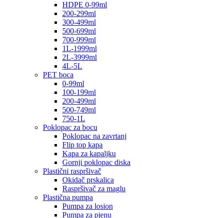
HDPE 0-99ml
200-299ml
300-499ml
500-699ml
700-999ml
1L-1999ml
2L-3999ml
4L-5L
PET boca
0-99ml
100-199ml
200-499ml
500-749ml
750-1L
Poklopac za bocu
Poklopac na zavrtanj
Flip top kapa
Kapa za kapaljku
Gornji poklopac diska
Plastični raspršivač
Okidač prskalica
Raspršivač za maglu
Plastična pumpa
Pumpa za losion
Pumpa za pjenu