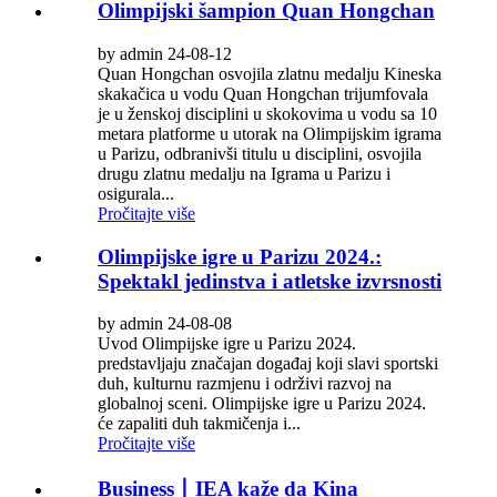
Olimpijski šampion Quan Hongchan
by admin 24-08-12
Quan Hongchan osvojila zlatnu medalju Kineska
skakačica u vodu Quan Hongchan trijumfovala
je u ženskoj disciplini u skokovima u vodu sa 10
metara platforme u utorak na Olimpijskim igrama
u Parizu, odbranivši titulu u disciplini, osvojila
drugu zlatnu medalju na Igrama u Parizu i
osigurala...
Pročitajte više
Olimpijske igre u Parizu 2024.:
Spektakl jedinstva i atletske izvrsnosti
by admin 24-08-08
Uvod Olimpijske igre u Parizu 2024.
predstavljaju značajan događaj koji slavi sportski
duh, kulturnu razmjenu i održivi razvoj na
globalnoj sceni. Olimpijske igre u Parizu 2024.
će zapaliti duh takmičenja i...
Pročitajte više
Business丨IEA kaže da Kina