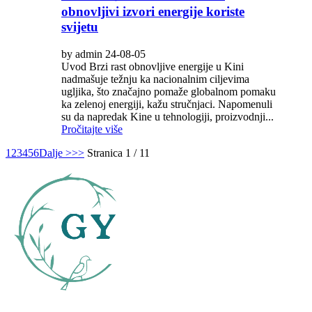
obnovljivi izvori energije koriste
svijetu
by admin 24-08-05
Uvod Brzi rast obnovljive energije u Kini
nadmašuje težnju ka nacionalnim ciljevima
ugljika, što značajno pomaže globalnom pomaku
ka zelenoj energiji, kažu stručnjaci. Napomenuli
su da napredak Kine u tehnologiji, proizvodnji...
Pročitajte više
1
2
3
4
5
6
Dalje >
>>
Stranica 1 / 11