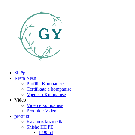
Shtëpi
Rreth Nesh
Profili i Kompanisë
Certifikata e kompanisë
Mjedisi i Kompanisë
Video
Video e kompanisë
Produkte Video
produkt
Kavanoz kozmetik
Shishe HDPE
1-99 ml