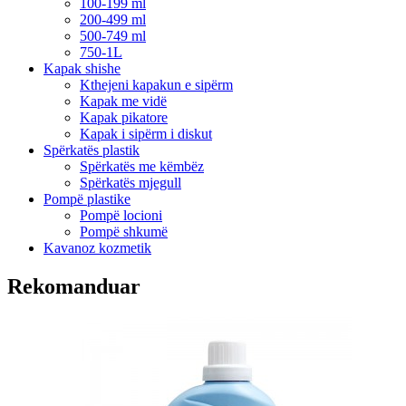
100-199 ml
200-499 ml
500-749 ml
750-1L
Kapak shishe
Kthejeni kapakun e sipërm
Kapak me vidë
Kapak pikatore
Kapak i sipërm i diskut
Spërkatës plastik
Spërkatës me këmbëz
Spërkatës mjegull
Pompë plastike
Pompë locioni
Pompë shkumë
Kavanoz kozmetik
Rekomanduar