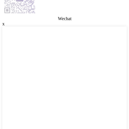
Wechat
x