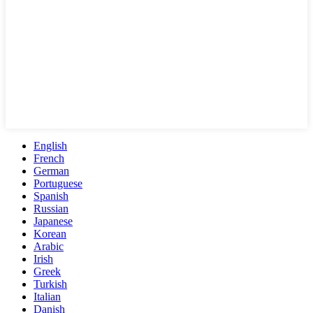
English
French
German
Portuguese
Spanish
Russian
Japanese
Korean
Arabic
Irish
Greek
Turkish
Italian
Danish