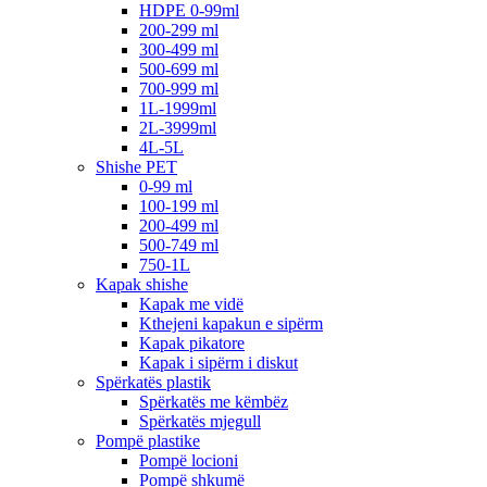
HDPE 0-99ml
200-299 ml
300-499 ml
500-699 ml
700-999 ml
1L-1999ml
2L-3999ml
4L-5L
Shishe PET
0-99 ml
100-199 ml
200-499 ml
500-749 ml
750-1L
Kapak shishe
Kapak me vidë
Kthejeni kapakun e sipërm
Kapak pikatore
Kapak i sipërm i diskut
Spërkatës plastik
Spërkatës me këmbëz
Spërkatës mjegull
Pompë plastike
Pompë locioni
Pompë shkumë