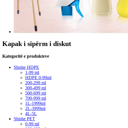
Kapak i sipërm i diskut
Kategoritë e produkteve
Shishe HDPE
1-99 ml
HDPE 0-99ml
200-299 ml
300-499 ml
500-699 ml
700-999 ml
1L-1999ml
2L-3999ml
4L-5L
Shishe PET
0-99 ml