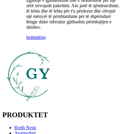
zgjidhje e gjithanshme dhe e besueshme për një
sërë nevojash paketimi. Ato janë të qëndrueshme,
të lehta dhe të lehta për t'u përdorur dhe ofrojnë
një mënyrë të përshtatshme për të shpërndarë
lëngje duke mbrojtur gjithashtu përmbajtjen e
shishes.
hetim
detaj
PRODUKTET
Rreth Nesh
Avantazhet