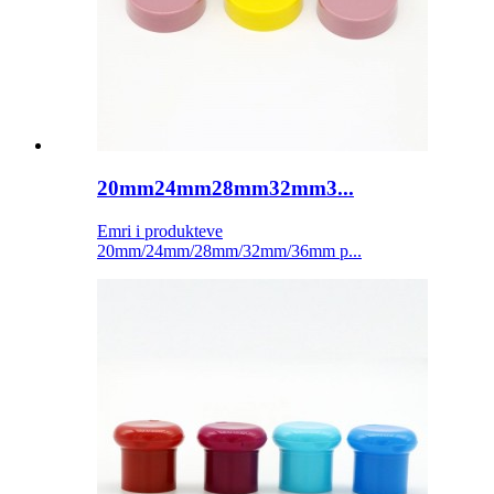
20mm24mm28mm32mm3...
Emri i produkteve
20mm/24mm/28mm/32mm/36mm p...