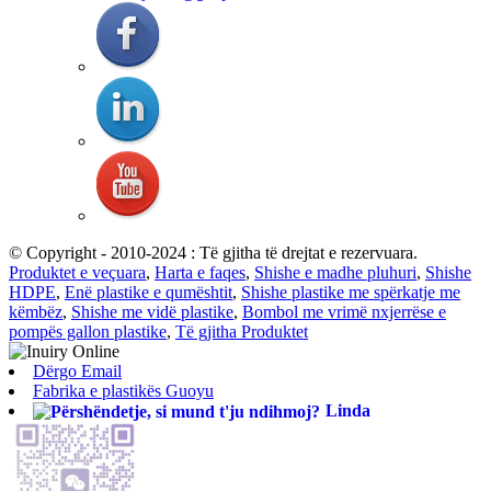
© Copyright - 2010-2024 : Të gjitha të drejtat e rezervuara.
Produktet e veçuara
,
Harta e faqes
,
Shishe e madhe pluhuri
,
Shishe
HDPE
,
Enë plastike e qumështit
,
Shishe plastike me spërkatje me
këmbëz
,
Shishe me vidë plastike
,
Bombol me vrimë nxjerrëse e
pompës gallon plastike
,
Të gjitha Produktet
Dërgo Email
Fabrika e plastikës Guoyu
Linda