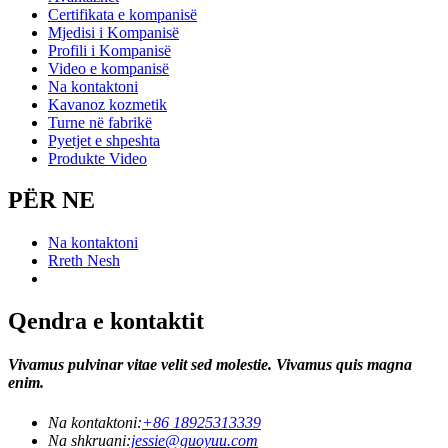
Certifikata e kompanisë
Mjedisi i Kompanisë
Profili i Kompanisë
Video e kompanisë
Na kontaktoni
Kavanoz kozmetik
Turne në fabrikë
Pyetjet e shpeshta
Produkte Video
PËR NE
Na kontaktoni
Rreth Nesh
Qendra e kontaktit
Vivamus pulvinar vitae velit sed molestie. Vivamus quis magna
enim.
Na kontaktoni:
+86 18925313339
Na shkruani:
jessie@guoyuu.com