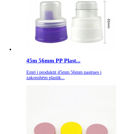
45m 56mm PP Plast...
Emri i produktit 45mm 56mm pastrues i
zakonshëm plastik...