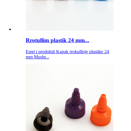
Rrotullim plastik 24 mm...
Emri i produktit Kapak rrokullisje plastike 24
mm Mushr...