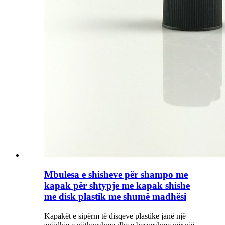
Mbulesa e shisheve për shampo me
kapak për shtypje me kapak shishe
me disk plastik me shumë madhësi
Kapakët e sipërm të disqeve plastike janë një